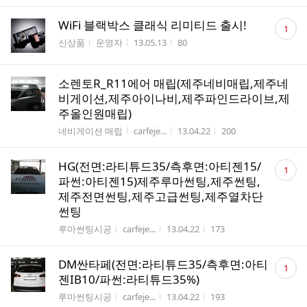
댓
WiFi 블랙박스 클래식 리미티드 출시!
1
글
게시판명
작성자
작성시간
조회수
신상품
운영자
13.05.13
80
수
소렌토R_R11에어 매립(제주네비매립,제주네
비게이션,제주아이나비,제주파인드라이브,제
주올인원매립)
게시판명
작성자
작성시간
조회수
네비게이션 매립
carfeje...
13.04.22
200
댓
HG(전면:라티튜드35/측후면:아티젠15/
1
글
파썬:아티젠15)제주루마썬팅,제주썬팅,
수
제주전면썬팅,제주고급썬팅,제주열차단
썬팅
게시판명
작성자
작성시간
조회수
루마썬팅시공
carfeje...
13.04.22
173
댓
DM싼타페(전면:라티튜드35/측후면:아티
1
글
젠IB10/파썬:라티튜드35%)
수
게시판명
작성자
작성시간
조회수
루마썬팅시공
carfeje...
13.04.22
193