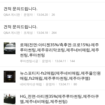
견적 문의드립니다.
게시판명
작성자
작성시간
조회수
Q&A 게시판
운영자
13.04.20
26
견적 문의드립니다.
게시판명
작성자
작성시간
조회수
Q&A 게시판
조재성
13.04.18
264
로체(전면:아티젠35%/측후면:프로15%)-제주
루마썬팅,제주유리막코팅,제주네비매립,제주
썬팅,루마썬팅
게시판명
작성자
작성시간
조회수
루마썬팅시공
운영자
13.04.11
144
뉴스포티지-fs2매립(제주네비매립,제주올인원
매립,fs2매립,제주루마썬팅,제주아쿠엠)
게시판명
작성자
작성시간
조회수
네비게이션 매립
운영자
13.04.11
80
HG_전면-아티젠35%(제주루마썬팅,제주아쿠
엠,제주네비매립,제주썬팅)