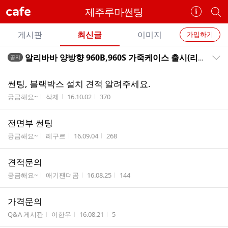
cafe
제주루마썬팅
카
개
페
별
개
정
카
게시판
최신글
이미지
가입하기
보
별
페
전
전
보
검
알리바바 양방향 960B,960S 가죽케이스 출시(리모콘 보호 가죽케이스)
공지
카
공지목록 펼치기/접기
체
기
색
체
페
글
글
썬팅, 블랙박스 설치 견적 알려주세요.
리
메
게시판명
작성자
작성시간
조회수
궁금해요~
삭제
16.10.02
370
스
뉴
트
전면부 썬팅
게시판명
작성자
작성시간
조회수
궁금해요~
레구르
16.09.04
268
견적문의
게시판명
작성자
작성시간
조회수
궁금해요~
애기팬더곰
16.08.25
144
가격문의
게시판명
작성자
작성시간
조회수
Q&A 게시판
이한우
16.08.21
5