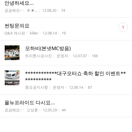
안녕하세요...
게시판명
작성자
작성시간
조회수
궁금해요~
☆★...
12.08.20
74
댓
썬팅문의요
1
글
게시판명
작성자
작성시간
조회수
Q&A 게시판
killer
12.08.14
19
수
모하비(본넷MC방음)
게시판명
작성자
작성시간
조회수
트리톤시공사진
운영자
12.07.07
166
************대구모터쇼 축하 할인 이벤트**
**********
게시판명
작성자
작성시간
조회수
중요공지사항
운영자
12.06.14
87
올뉴프라이드 다시요...
게시판명
작성자
작성시간
조회수
궁금해요~
고성훈
12.05.29
44
댓
올뉴프라이드
1
글