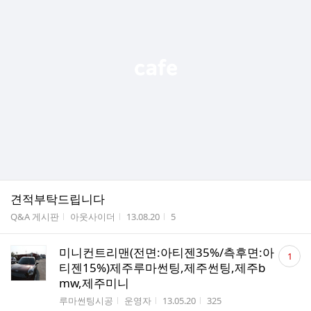
견적부탁드립니다
게시판명
작성자
작성시간
조회수
Q&A 게시판
아웃사이더
13.08.20
5
댓
미니컨트리맨(전면:아티젠35%/측후면:아
1
글
티젠15%)제주루마썬팅,제주썬팅,제주b
수
mw,제주미니
게시판명
작성자
작성시간
조회수
루마썬팅시공
운영자
13.05.20
325