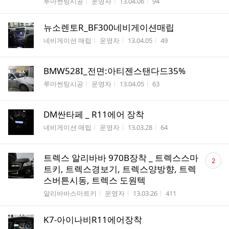
게시판명
작성자
작성시간
조회수
루마썬팅시공
운영자
13.04.06
94
뉴소렌토R_BF300네비게이션매립
게시판명
작성자
작성시간
조회수
네비게이션 매립
운영자
13.04.05
49
BMW528I_전면:아티젠스탠다드35%
게시판명
작성자
작성시간
조회수
루마썬팅시공
운영자
13.04.05
63
DM싼타페 _ R11에어 장착
게시판명
작성자
작성시간
조회수
네비게이션 매립
운영자
13.03.28
64
댓
트렉스 알리바바 970B장착 _ 트렉스스마
2
글
트키, 트렉스경보기, 트렉스양방향, 트렉
수
스버튼시동, 트렉스 도원텍
게시판명
작성자
작성시간
조회수
알리바바스마트키
운영자
13.03.26
411
K7-아이나비R11에어장착