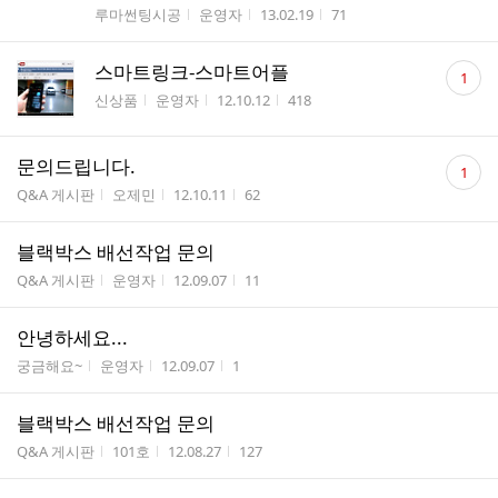
게시판명
작성자
작성시간
조회수
루마썬팅시공
운영자
13.02.19
71
댓
스마트링크-스마트어플
1
글
게시판명
작성자
작성시간
조회수
신상품
운영자
12.10.12
418
수
댓
문의드립니다.
1
글
게시판명
작성자
작성시간
조회수
Q&A 게시판
오제민
12.10.11
62
수
블랙박스 배선작업 문의
게시판명
작성자
작성시간
조회수
Q&A 게시판
운영자
12.09.07
11
안녕하세요...
게시판명
작성자
작성시간
조회수
궁금해요~
운영자
12.09.07
1
블랙박스 배선작업 문의
게시판명
작성자
작성시간
조회수
Q&A 게시판
101호
12.08.27
127