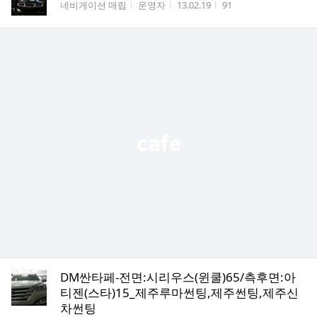
게시판명
작성자
작성시간
조회수
네비게이션 매립
운영자
13.02.19
91
DM싼타페-전면:시리우스(윈쿨)65/측후면:아
티젠(스타)15_제주루마썬팅,제주썬팅,제주신
차썬팅