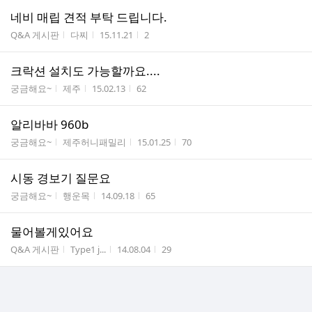
네비 매립 견적 부탁 드립니다.
게시판명
작성자
작성시간
조회수
Q&A 게시판
다찌
15.11.21
2
크락션 설치도 가능할까요....
게시판명
작성자
작성시간
조회수
궁금해요~
제주
15.02.13
62
알리바바 960b
게시판명
작성자
작성시간
조회수
궁금해요~
제주허니패밀리
15.01.25
70
시동 경보기 질문요
게시판명
작성자
작성시간
조회수
궁금해요~
행운목
14.09.18
65
물어볼게있어요
게시판명
작성자
작성시간
조회수
Q&A 게시판
Type1 j...
14.08.04
29