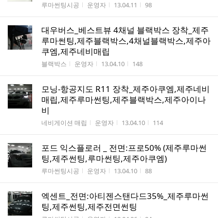
게시판명
작성자
작성시간
조회수
루마썬팅시공
운영자
13.04.11
98
대우버스_베스트뷰 4채널 블랙박스 장착_제주
루마썬팅,제주블랙박스,4채널블랙박스,제주아
쿠엠,제주네비매립
게시판명
작성자
작성시간
조회수
블랙박스
운영자
13.04.10
148
모닝-항공지도 R11 장착_제주아쿠엠,제주네비
매립,제주루마썬팅,제주블랙박스,제주아이나
비
게시판명
작성자
작성시간
조회수
네비게이션 매립
운영자
13.04.10
114
포드 익스플로러 _ 전면:프로50% (제주루마썬
팅,제주썬팅,루마썬팅,제주아쿠엠)
게시판명
작성자
작성시간
조회수
루마썬팅시공
운영자
13.04.10
88
엑센트_전면:아티젠스탠다드35%_제주루마썬
팅,제주썬팅,제주전면썬팅