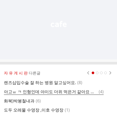
능
열
기
자 유 게 시 판
다른글
현재페이지 1
2
3
4
댓
렌즈삽입수술 잘 하는 병원 알고싶어요.
(
8
)
초
글
댓
아고ㅠ ㅋ 인형인데 야이도 더위 먹은거 같아요 지쳐보여요ㅋ
(
4
)
제
글
댓
화북)박봉철내과
(
6
)
어
글
댓
도두 오레물 수영장 ,이호 수영장
(
1
)
중
글