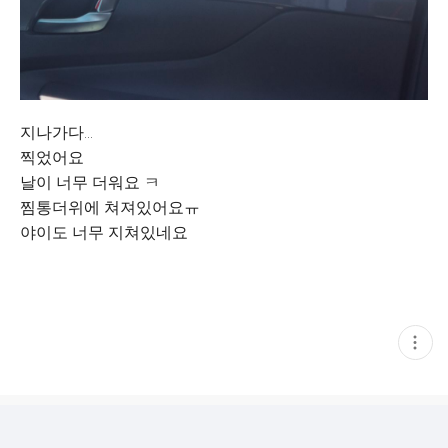
지나가다...
찍었어요
날이 너무 더워요 ㅋ
찜통더위에 쳐져있어요ㅠ
야이도 너무 지쳐있네요
현
재
게
시
글
추
가
기