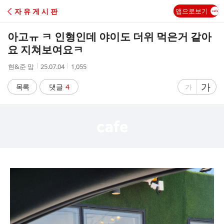
C
자 유 게 시 판
앱으로보기
A
아고ㅠ ㅋ 인형인데 야이도 더위 먹은거 같아
F
요 지쳐보여요ㅋ
작
작
조
현&준 맘
25.07.04
1,055
E
성
성
회
자
시
수
글
가
글
목록
댓글
4
가
간
자
자
크
크
기
기
크
작
게
게