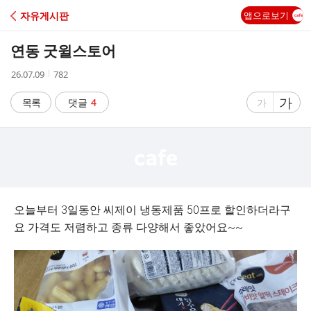
C
자유게시판
앱으로보기
A
연동 굿윌스토어
F
작
조
26.07.09
782
성
회
E
시
수
글
가
글
목록
댓글
4
가
간
자
자
크
크
기
기
크
작
게
게
오늘부터 3일동안 씨제이 냉동제품 50프로 할인하더라구
요 가격도 저렴하고 종류 다양해서 좋았어요~~