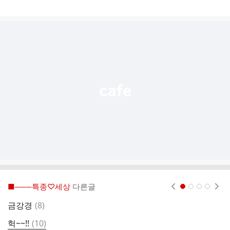
게
시
글
추
가
기
능
열
기
■───특종♡세상
다른글
현재페이지 1
2
3
4
댓
금강경
(
8
)
글
댓
헉~~!!
(
10
)