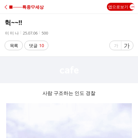
C
■───특종♡세상
앱으로보기
A
헉~~!!
F
작
작
조
이 미 나
25.07.06
500
성
성
회
E
자
시
수
글
가
글
목록
댓글
10
가
간
자
자
크
크
기
기
크
작
게
게
사람 구조하는 인도 경찰