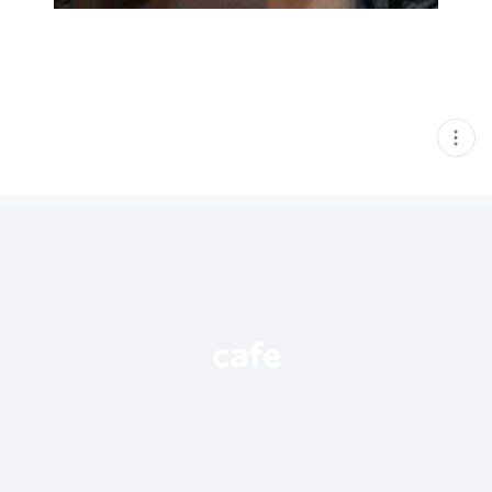
현
재
게
시
글
추
가
기
능
열
기