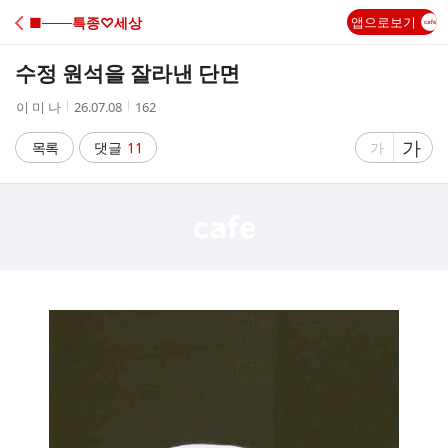
C
■───특종♡세상
앱으로보기
A
수정 원석을 잘라낸 단면
F
작
작
조
이 미 나
26.07.08
162
성
성
회
E
자
시
수
글
가
글
목록
댓글
11
가
간
자
자
크
크
기
기
크
작
게
게