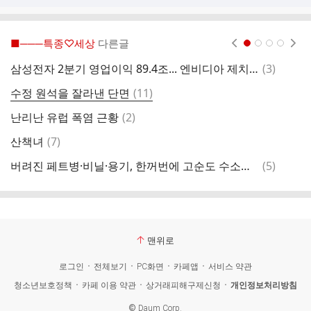
■───특종♡세상
다른글
현재페이지 1
2
3
4
댓
삼성전자 2분기 영업이익 89.4조... 엔비디아 제치고 세계 1위
(
3
)
유
글
댓
수정 원석을 잘라낸 단면
(
11
)
글
댓
난리난 유럽 폭염 근황
(
2
)
글
댓
산책녀
(
7
)
스
글
댓
버려진 페트병·비닐·용기, 한꺼번에 고순도 수소로 바꾼다
(
5
)
이
글
맨위로
로그인
전체보기
PC화면
카페앱
서비스 약관
청소년보호정책
카페 이용 약관
상거래피해구제신청
개인정보처리방침
©
Daum Corp.