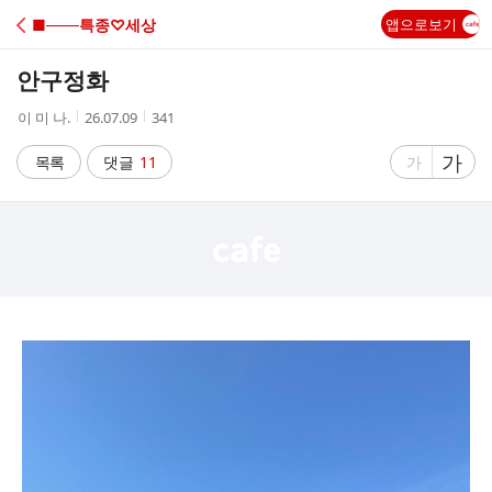
C
■───특종♡세상
앱으로보기
A
안구정화
F
작
작
조
이 미 나.
26.07.09
341
성
성
회
E
자
시
수
글
가
글
목록
댓글
11
가
간
자
자
크
크
기
기
크
작
게
게