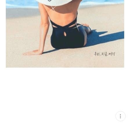
현
재
게
시