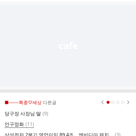
글
추
가
기
능
열
기
■───특종♡세상
다른글
현재페이지 1
2
3
4
댓
당구장 사장님 딸
(
9
)
글
댓
안구정화
(
11
)
글
댓
삼성전자 2분기 영업이익 89.4조... 엔비디아 제치고 세계 1위
(
3
)
유