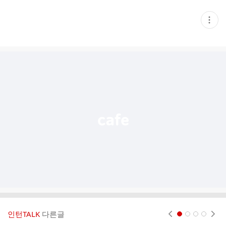
현
재
게
시
글
추
가
기
능
열
기
인턴TALK
다른글
현재페이지 1
2
3
4