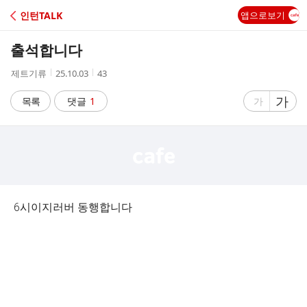
C
인턴TALK
앱으로보기
A
출석합니다
F
작
작
조
제트기류
25.10.03
43
성
성
회
E
자
시
수
글
가
글
목록
댓글
1
가
간
자
자
크
크
기
기
크
작
게
게
6시이지러버 동행합니다