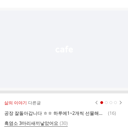
게
시
글
추
가
기
능
열
기
삶의 이야기
다른글
현재페이지 1
2
3
4
댓
공장 잘돌아갑니다 ㅎㅎ 하루에1~2개씩 선물해주네요^^
(
16
)
글
댓
흑염소 3마리새끼낳았어요
(
30
)
주