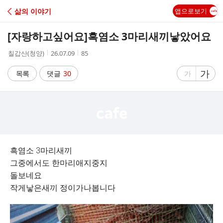
C
삶의 이야기
앱으로보기
A
[자랑하고싶어요]
흑염소 3마리새끼낳았어요
F
작
작
조
칠갑산(청양)
26.07.09
85
성
성
회
E
자
시
수
글
가
글
목록
댓글
30
가
간
자
자
크
크
기
기
크
작
게
게
흑염소 3마리새끼
그중에서도 한마리애지중지
돌보네요
작게낳은새끼 정이가나봅니다