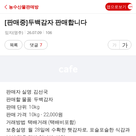
C
농수산물판매방
앱으로보기
A
[판매중]
두백감자 판매합니다
F
작
작
조
있지(영주)
26.07.09
106
성
성
회
E
자
시
수
글
가
글
목록
댓글
7
가
간
자
자
크
크
기
기
크
작
게
게
판매자 실명:.김선국
판매할 물품: 두백감자
판매 단위: 10kg
판매 가격: 10kg - 22,000원
거래방법: 택배거래 (택배비포함)
보충설명: 월 28일에 수확한 햇감자로, 포슬포슬한 식감과