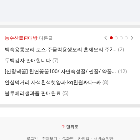
농수산물판매방
다른글
현재페이지 1
2
3
4
댓
백숙용통오리 로스.주물럭용생오리 훈제오리 주2회 오리 도축합니다
(
2
)
글
댓
두백감자 판매합니다
(
7
)
골
글
댓
[산청댁꿀] 천연꽃꿀100/ 자연숙성꿀/ 찐꿀/ 약꿀밤꿀
(
12
)
장
글
댓
안심먹거리 자색흰색햇양파 kg천원싸다~싸
(
8
)
크
글
댓
블루베리생과즙 판매완료
(
5
)
글
맨위로
로그인
전체보기
PC화면
카페앱
서비스 약관