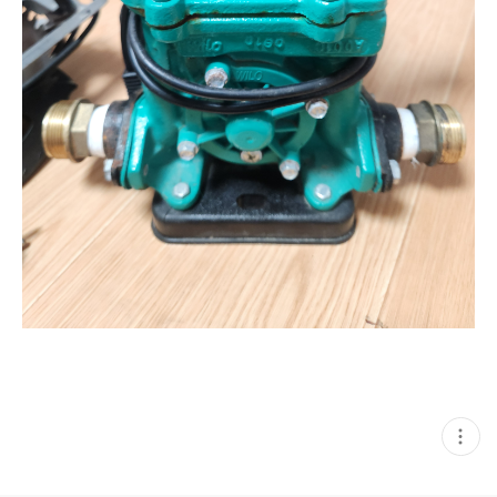
현
재
게
시