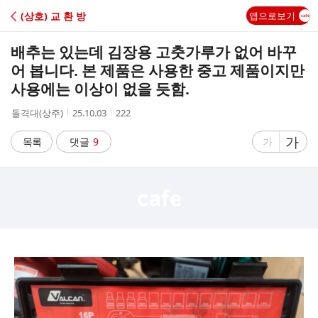
C
(상호) 교 환 방
앱으로보기
A
배추는 있는데 김장용 고춧가루가 없어 바꾸
F
어 봅니다. 본 제품은 사용한 중고 제품이지만
사용에는 이상이 없을 듯함.
E
작
작
조
돌격대(상주)
25.10.03
222
성
성
회
자
시
수
글
가
글
목록
댓글
9
가
간
자
자
크
크
기
기
크
작
게
게