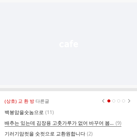
글
추
가
기
능
열
기
(상호) 교 환 방
다른글
현재페이지 1
2
3
4
댓
백봉암을숫놈으로
(
11
)
금
글
댓
배추는 있는데 김장용 고춧가루가 없어 바꾸어 봅니다. 본 제품은 사용한 중고 제품이지만 사용에는 이상이 없을 듯함.
(
9
)
레
글
댓
기러기암컷을 숫컷으로 교환원합니다
(
2
)
쟈