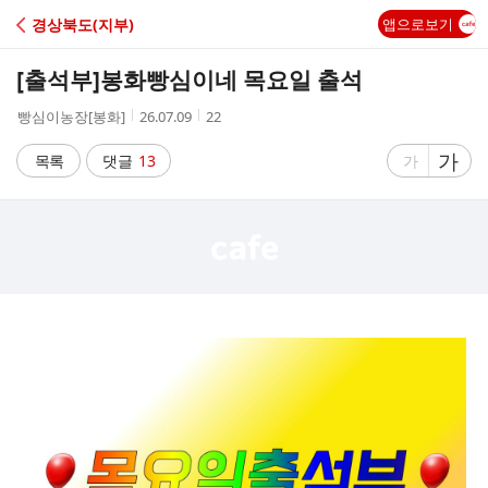
C
경상북도(지부)
앱으로보기
A
[출석부]
봉화빵심이네 목요일 출석
F
작
작
조
빵심이농장[봉화]
26.07.09
22
성
성
회
E
자
시
수
글
가
글
목록
댓글
13
가
간
자
자
크
크
기
기
크
작
게
게