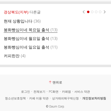
경상북도(지부)
다른글
현재페이지 1
2
3
4
댓
현재 상황입니다
(
36
)
봉
글
댓
봉화빵심이네 목요일 출석
(
13
)
글
댓
봉화빵심이네 월요일 출석
(
13
)
봉
글
댓
봉화빵심이네 일요일 출석
(
11
)
2
글
댓
커피한잔
(
4
)
글
맨위로
로그인
전체보기
PC화면
카페앱
서비스 약관
청소년보호정책
카페 이용 약관
상거래피해구제신청
개인정보처리방침
©
Daum Corp.