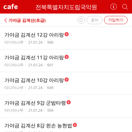
cafe
전북특별자치도립국악원
카
개
페
별
정
카
공지
가입하기
가야금 김계선(초급)
보
페
내
보
검
가야금 김계선 12강 아리랑
부
기
색
작성자
작성시간
조회수
미디어나무
21.01.24
966
리
스
가야금 김계선 11강 아리랑
트
작성자
작성시간
조회수
미디어나무
21.01.24
601
가야금 김계선 10강 아리랑
작성자
작성시간
조회수
미디어나무
21.01.24
649
가야금 김계선 9강 군밤타령
작성자
작성시간
조회수
미디어나무
21.01.24
504
가야금 김계선 8강 왼손 농현법