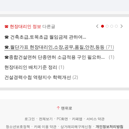
☎ 현장대리인 정보
다른글
현재페이지 1
2
3
4
☎ 건축초급,토목초급 월임금제 관하여...
건
댓
☎.월단가표 현장대리인,소장,공무,품질,안전,등등
(
71
)
현
글
댓
☎종합건설면허 단종면허 소급적용 구인 필요하신분
(
1
)
기
글
댓
현장대리인 배치기준 정리
(
1
)
기
글
댓
건설경력수첩 역량지수 학력개선
(
2
)
현
글
맨위로
로그인
전체보기
PC화면
카페앱
서비스 약관
청소년보호정책
카페 이용 약관
상거래피해구제신청
개인정보처리방침