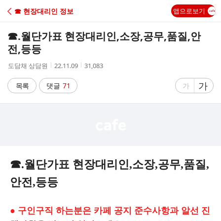
C
☎ 현장대리인 정보
앱으로보기
A
☎.월단가표 현장대리인,소장,공무,품질,안
F
전,등등
작
작
조
도담채 상담원
22.11.09
31,083
E
성
성
회
자
시
수
글
가
글
목록
댓글
71
가
간
자
자
크
크
기
기
크
작
게
게
☎.월단가표 현장대리인,소장,공무,품질,
안전,등등
● 구인구직 하는분은 카페 공지 준수사항과 알선 진