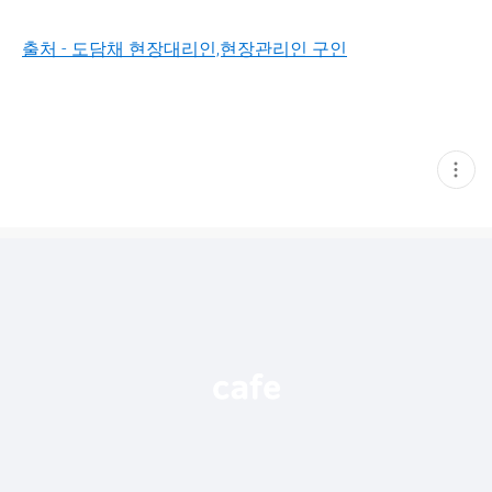
출처 - 도담채 현장대리인,현장관리인 구인
현
재
게
시
글
추
가
기
능
열
기