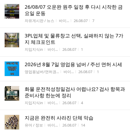
26/08/07 오운완 원주 일정 후 다시 시작한 금
요일 운동
게시판명
작성자
작성시간
조회수
자유게시판 / 뉴스
바이...
26.08.07
7
3PL업체 및 물류창고 선택, 실패하지 않는 7가
지 체크포인트
게시판명
작성자
작성시간
조회수
지입지식in
바이...
26.08.07
1
2026년 8월 7일 영업용 넘버 / 주선 면허 시세
게시판명
작성자
작성시간
조회수
영업용넘버/면허권...
바이...
26.08.07
1
화물 운전적성정밀검사 어렵나요? 검사 항목과
준비사항 한눈에 정리
게시판명
작성자
작성시간
조회수
지입지식in
바이...
26.08.07
4
지금은 완전히 사라진 단체 악습
게시판명
작성자
작성시간
조회수
유머 / 정보
바이...
26.08.07
14