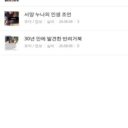
서양 누나의 인생 조언
게시판명
작성자
작성시간
조회수
유머 / 정보
실버
26.08.06
3
30년 만에 발견한 반려거북
게시판명
작성자
작성시간
조회수
유머 / 정보
실버
26.08.06
0
나이들수록 옷차림이 중요해지는 이유
게시판명
작성자
작성시간
조회수
유머 / 정보
실버
26.08.06
1
우리 반은 발표를 하면 박수를 쳐 주는 문화가
있다
게시판명
작성자
작성시간
조회수
유머 / 정보
실버
26.08.06
1
부적절한(?) 행동으로 욕먹은 홀란드
게시판명
작성자
작성시간
조회수
유머 / 정보
실버
26.08.06
0