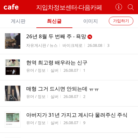
cafe
지입차정보센터-다음카페
카
개
페
별
개
정
카
게시판
최신글
이미지
가입하기
보
별
페
전
전
보
검
26년 8월 두 번째 주 - 욕망
카
체
기
색
체
게시판명
작성자
작성시간
조회수
자유게시판 / 뉴스
바이크제로
26.08.08
3
페
글
글
리
메
스
현역 최고령 배우라는 신구
뉴
트
게시판명
작성자
작성시간
조회수
유머 / 정보
실버
26.08.07
1
매형 그거 드시면 안되는데 ㅠㅠ
게시판명
작성자
작성시간
조회수
유머 / 정보
실버
26.08.07
2
아버지가 31년 가지고 계시다 물려주신 주식
게시판명
작성자
작성시간
조회수
유머 / 정보
실버
26.08.07
9