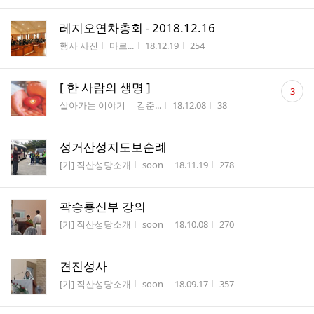
레지오연차총회 - 2018.12.16
게시판명
작성자
작성시간
조회수
행사 사진
마르...
18.12.19
254
댓
[ 한 사람의 생명 ]
3
글
게시판명
작성자
작성시간
조회수
살아가는 이야기
김준...
18.12.08
38
수
성거산성지도보순례
게시판명
작성자
작성시간
조회수
[기] 직산성당소개
soon
18.11.19
278
곽승룡신부 강의
게시판명
작성자
작성시간
조회수
[기] 직산성당소개
soon
18.10.08
270
견진성사
게시판명
작성자
작성시간
조회수
[기] 직산성당소개
soon
18.09.17
357