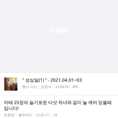
" 성삼일(1) " - 2021.04.01~03
게시판명
작성자
작성시간
조회수
행사 사진
김준식
21.04.10
405
마태 25장의 슬기로운 다섯 처녀와 같이 늘 깨어 있을때
입니다!
게시판명
작성자
작성시간
조회수
토론방
블루버드
21.01.11
14