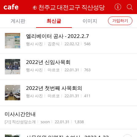
cafe
⊕ 천주교 대전교구 직산성당
카
개
페
별
개
정
카
게시판
최신글
이미지
가입하기
보
별
페
전
전
보
검
엘리베이터 공사 - 2022.2.7
카
체
기
색
체
게시판명
작성자
작성시간
조회수
행사 사진
김준식
22.02.12
546
페
글
글
리
메
스
2022년 신임사목회
뉴
트
게시판명
작성자
작성시간
조회수
행사 사진
마르코
22.01.31
763
2022년 첫번째 사목회의
게시판명
작성자
작성시간
조회수
행사 사진
마르코
22.01.31
411
미사시간안내
게시판명
작성자
작성시간
조회수
[기] 직산성당소개
soon
22.01.31
1,838
댓