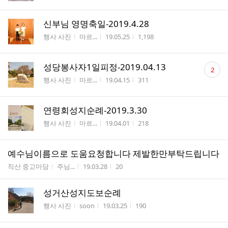
신부님 영명축일-2019.4.28
게시판명
작성자
작성시간
조회수
행사 사진
마르...
19.05.25
1,198
댓
성당봉사자1일피정-2019.04.13
2
글
게시판명
작성자
작성시간
조회수
행사 사진
마르...
19.04.15
311
수
연령회성지순례-2019.3.30
게시판명
작성자
작성시간
조회수
행사 사진
마르...
19.04.01
218
예수님이름으로 도움요청합니다 제발한만부탁드립니다
게시판명
작성자
작성시간
조회수
직산 중고마당
주님...
19.03.28
20
성거산성지도보순례
게시판명
작성자
작성시간
조회수
행사 사진
soon
19.03.25
190