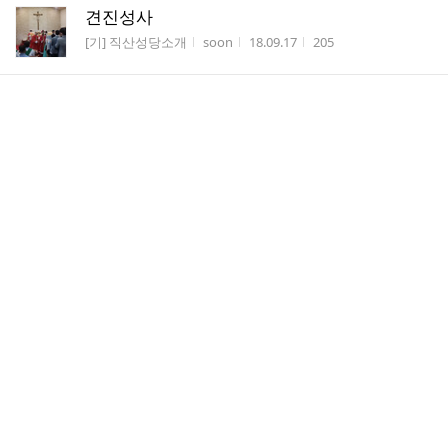
견진성사
게시판명
작성자
작성시간
조회수
[기] 직산성당소개
soon
18.09.17
205
예수의 데레사 성녀의 시 - 아무 것도 너를
게시판명
작성자
작성시간
조회수
살아가는 이야기
우드
18.09.03
46
순례자 (생활성가)
게시판명
작성자
작성시간
조회수
살아가는 이야기
우드
18.09.03
34
소명-너 어디 가든지(동영상)
게시판명
작성자
작성시간
조회수
바오로회
우드
18.06.19
43
소명-너 어디 가든지(동영상)
게시판명
작성자
작성시간
조회수
살아가는 이야기
우드
18.04.29
48
구반장야유회-천리포수목원
게시판명
작성자
작성시간
조회수
[기] 직산성당소개
soon
18.04.20
250