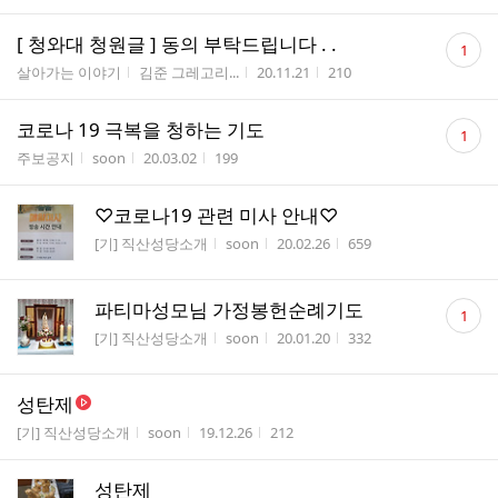
댓
[ 청와대 청원글 ] 동의 부탁드립니다 . .
1
글
게시판명
작성자
작성시간
조회수
살아가는 이야기
김준 그레고리...
20.11.21
210
수
댓
코로나 19 극복을 청하는 기도
1
글
게시판명
작성자
작성시간
조회수
주보공지
soon
20.03.02
199
수
♡코로나19 관련 미사 안내♡
게시판명
작성자
작성시간
조회수
[기] 직산성당소개
soon
20.02.26
659
댓
파티마성모님 가정봉헌순례기도
1
글
게시판명
작성자
작성시간
조회수
[기] 직산성당소개
soon
20.01.20
332
수
성탄제
게시판명
작성자
작성시간
조회수
[기] 직산성당소개
soon
19.12.26
212
성탄제