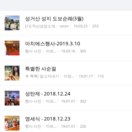
성거산 성지 도보순례(3월)
게시판명
작성자
작성시간
조회수
[기] 직산성당소개
soon
19.03.25
253
아치에스행사-2019.3.10
게시판명
작성자
작성시간
조회수
행사 사진
마르...
19.03.16
305
특별한 사순절
게시판명
작성자
작성시간
조회수
☆ 톡톡! 알고지내기
이정...
19.01.17
110
성탄제 - 2018.12.24
게시판명
작성자
작성시간
조회수
행사 사진
마르...
19.01.01
302
영세식 - 2018.12.23
게시판명
작성자
작성시간
조회수
행사 사진
마르...
19.01.01
226