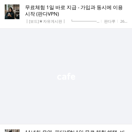
무료체험 1일 바로 지급 - 가입과 동시에 이용
시작 (판다VPN)
게시판명
작성자
작성시
┃[보드]★자유게시판┃ ┗━━━━━━...
판다루
26.06.12