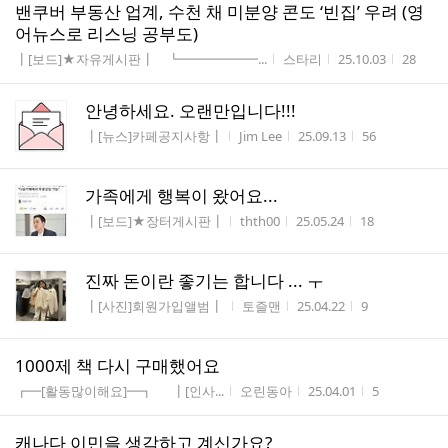
밴쿠버 부동산 업계, 수천 채 미분양 콘도 ‘빈집’ 우려 (영
어뉴스로 리스닝 공부도)
게시판명
작성자
작성시간
조회수
┃[보드]★자유게시판┃ ┗━━━━━━...
스타리
25.10.03
28
안녕하세요. 오랜만입니다!!!
게시판명
작성자
작성시간
조회수
┃[뉴스]카페공지사항┃
Jim Lee
25.09.13
56
가족에게 행복이 왔어요...
게시판명
작성자
작성시간
조회수
┃[보드]★장터게시판┃
thth00
25.05.24
18
진짜 돈이란 좋기는 합니다 ... ㅜ
게시판명
작성자
작성시간
조회수
┃[사진]회원가입앨범┃
토즐맨
25.04.22
9
1000제 책 다시 구매했어요
게시판명
작성자
작성시간
조회수
┏━[활동많이해요]━┓ ┃[인사...
오린동아
25.04.01
5
캐나다 이민을 생각하고 계신가요?