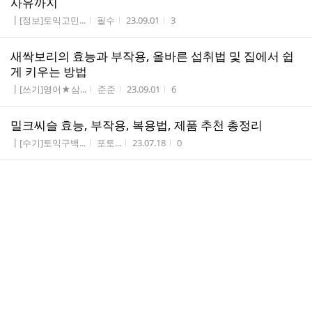
사유까지
게시판명
작성자
작성시간
조회수
┃[정보]토익고민...
필수
23.09.01
3
새싹보리의 효능과 부작용, 올바른 섭취법 및 집에서 쉽
게 키우는 방법
게시판명
작성자
작성시간
조회수
┃[쓰기]영어★삼...
준준
23.09.01
6
밀크씨슬 효능, 부작용, 복용법, 제품 추천 총정리
게시판명
작성자
작성시간
조회수
┃[수기]토익구백...
포토...
23.07.18
0
디스코드 노래봇 추가하는 법 및 노래봇 추천 베스트 5
게시판명
작성자
작성시간
조회수
┃[취업]★구인광...
필수
23.07.18
0
토지대장 발급 방법 및 토지대장 보는 법
게시판명
작성자
작성시간
조회수
┃[쓰기]영어★삼...
준준
23.07.18
12
치매 초기단계 전조증상, 검사, 등급 판별 및 예방법 안내
게시판명
작성자
작성시간
조회수
┃[경험]해외경험...
가디언
23.06.16
0