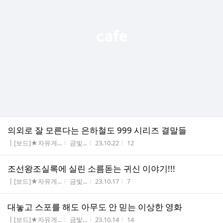
의외로 잘 모른다는 은하철도 999 시리즈 결말들
게시판명
작성자
작성시간
조회수
┃[보드]★자유게...
금빛...
23.10.22
12
조선왕조실록에 실린 소름돋는 귀신 이야기!!!
게시판명
작성자
작성시간
조회수
┃[보드]★자유게...
금빛...
23.10.17
7
대놓고 스포를 해도 아무도 안 믿는 이상한 영화
게시판명
작성자
작성시간
조회수
┃[보드]★자유게...
금빛...
23.10.14
14