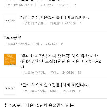
게시판명
작성자
작성시간
조회수
┃[보드]★장터게시판┃
CLC Ste...
25.02.21
27
*담배 해외배송쇼핑몰 [타바코]입니다.
게시판명
작성자
작성시간
조회수
┃[경험]해외경험...
타바코1
24.10.08
1
Toeic공부
게시판명
작성자
작성시간
조회수
┃[보드]★장터게...
다혜...
24.08.24
6
[우아한 사장님 자녀 장학금] 해외 유학 대학
(원)생 장학생 모집 (1천만 원 지원, 마감: ~6/2
6)
게시판명
작성자
작성시간
조회수
┃[보드]★자유게...
우아...
24.06.20
13
*담배 해외배송쇼핑몰 [타바코]입니다.
게시판명
작성자
작성시간
조회수
┃[보드]★자유게...
타바코
24.03.19
11
추적60분에 나온 15년차 용접공의 연봉