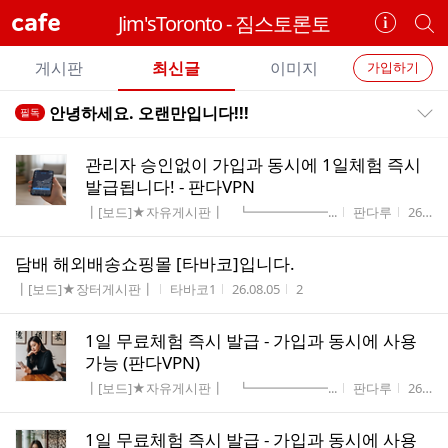
cafe
Jim'sToronto - 짐스토론토
카
개
페
별
개
정
카
게시판
최신글
이미지
가입하기
보
별
페
전
전
보
검
안녕하세요. 오랜만입니다!!!
필독
카
공지목록 펼치기/접기
체
기
색
체
페
글
글
관리자 승인없이 가입과 동시에 1일체험 즉시
리
메
발급됩니다! - 판다VPN
스
뉴
게시판명
작성자
작성시
┃[보드]★자유게시판┃ ┗━━━━━━...
판다루
26.08.07
트
담배 해외배송쇼핑몰 [타바코]입니다.
게시판명
작성자
작성시간
조회수
┃[보드]★장터게시판┃
타바코1
26.08.05
2
1일 무료체험 즉시 발급 - 가입과 동시에 사용
가능 (판다VPN)
게시판명
작성자
작성시
┃[보드]★자유게시판┃ ┗━━━━━━...
판다루
26.07.24
1일 무료체험 즉시 발급 - 가입과 동시에 사용