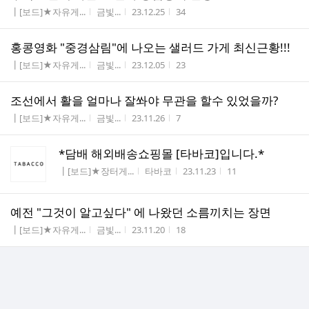
게시판명
작성자
작성시간
조회수
┃[보드]★자유게...
금빛...
23.12.25
34
홍콩영화 "중경삼림"에 나오는 샐러드 가게 최신근황!!!
게시판명
작성자
작성시간
조회수
┃[보드]★자유게...
금빛...
23.12.05
23
조선에서 활을 얼마나 잘쏴야 무관을 할수 있었을까?
게시판명
작성자
작성시간
조회수
┃[보드]★자유게...
금빛...
23.11.26
7
*담배 해외배송쇼핑몰 [타바코]입니다.*
게시판명
작성자
작성시간
조회수
┃[보드]★장터게...
타바코
23.11.23
11
예전 "그것이 알고싶다" 에 나왔던 소름끼치는 장면
게시판명
작성자
작성시간
조회수
┃[보드]★자유게...
금빛...
23.11.20
18