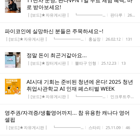
11년차 운영, 판다VPN 1일 무료 체험 혜택, 바
로 받아보세요!
게시판명
작성자
작성시
┃[보드]★자유게시판┃ ┗━━━━━━...
판다루
26.06.06
파이코인에 실망하신 분들은 주목하세요~!
게시판명
작성자
작성시간
조회수
┃[보드]★자유게시판┃ ┗━━━━━━...
홍실장
26.02.12
131
정말 돈이 최곤거같아요...
게시판명
작성자
작성시간
조회수
┃[보드]★장터게시판┃
뽈따구 인형
25.12.23
13
AI시대 기회는 준비된 청년에 온다! 2025 청년
취업사관학교 AI 인재 페스티벌 WEEK
게시판명
작성자
┃[보드]★자유게시판┃ ┗━━━━━━...
인크루트주식회...
영주권/자격증/생활영어까지... 참 유용한 캐나다 영어
셀핍
게시판명
작성자
작성시간
조회수
┃[보드]★자유게시판┃ ┗━━━━━━...
스타리
25.11.09
46