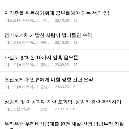
자격증을 취득하기위해 공부를해야 하는 책의 양!
게시판명
작성자
작성시간
조회수
┃[보드]★자유게...
금빛...
23.10.09
16
전기모기채 개발한 사람이 벌어들인 수익
게시판명
작성자
작성시간
조회수
┃[보드]★자유게...
금빛...
23.10.08
13
사실로 밝혀진 10가지 암흑 음모론!
게시판명
작성자
작성시간
조회수
┃[보드]★자유게...
금빛...
23.09.23
13
초전도체가 인류에게 미칠 영향 간단 요약!
게시판명
작성자
작성시간
조회수
┃[보드]★자유게...
금빛...
23.09.20
5
성범죄 및 아동학대 전력 조회법, 성범죄 경력 확인하기
게시판명
작성자
작성시간
조회수
┃[모집]함께같이...
포토...
23.09.01
8
우리은행 우리비상금대출 완전 해설-신청 방법부터 거절