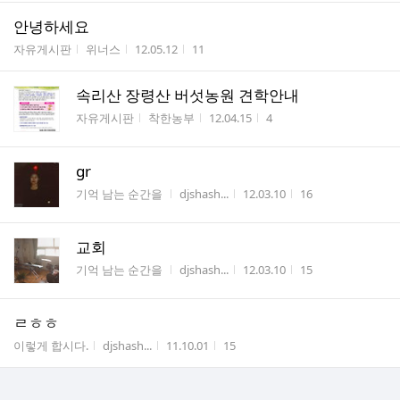
안녕하세요
게시판명
작성자
작성시간
조회수
자유게시판
위너스
12.05.12
11
속리산 장령산 버섯농원 견학안내
게시판명
작성자
작성시간
조회수
자유게시판
착한농부
12.04.15
4
gr
게시판명
작성자
작성시간
조회수
기억 남는 순간을
djshash...
12.03.10
16
교회
게시판명
작성자
작성시간
조회수
기억 남는 순간을
djshash...
12.03.10
15
ㄹㅎㅎ
게시판명
작성자
작성시간
조회수
이렇게 합시다.
djshash...
11.10.01
15