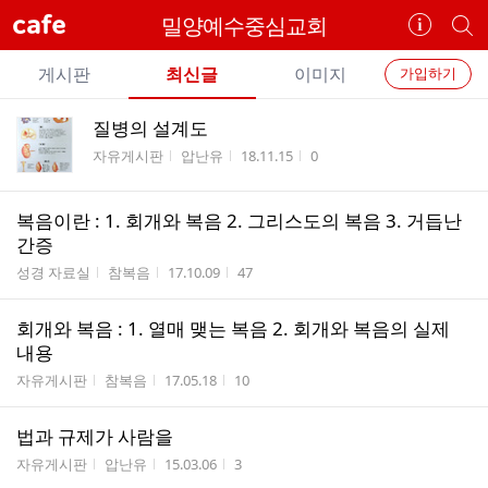
cafe
밀양예수중심교회
카
개
페
별
개
정
카
게시판
최신글
이미지
가입하기
보
별
페
전
전
보
검
질병의 설계도
카
체
기
색
체
게시판명
작성자
작성시간
조회수
자유게시판
압난유
18.11.15
0
페
글
글
리
메
스
복음이란 : 1. 회개와 복음 2. 그리스도의 복음 3. 거듭난
뉴
트
간증
게시판명
작성자
작성시간
조회수
성경 자료실
참복음
17.10.09
47
회개와 복음 : 1. 열매 맺는 복음 2. 회개와 복음의 실제
내용
게시판명
작성자
작성시간
조회수
자유게시판
참복음
17.05.18
10
법과 규제가 사람을
게시판명
작성자
작성시간
조회수
자유게시판
압난유
15.03.06
3