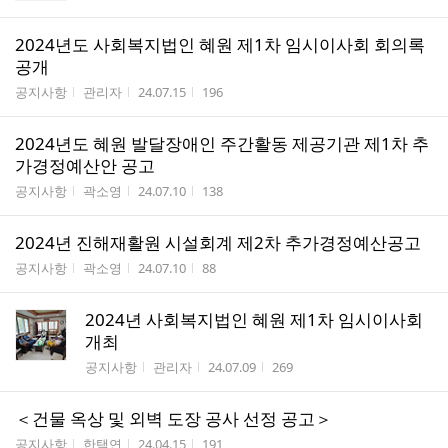
2024년도 사회복지법인 혜원 제1차 임시이사회 회의록
공개
게시판명
작성자
작성시간
조회수
공지사항
관리자
24.07.15
196
2024년도 혜원 발달장애인 주간활동 제공기관 제1차 추
가경정예산안 공고
게시판명
작성자
작성시간
조회수
공지사항
곽소영
24.07.10
138
2024년 진해재활원 시설회계 제2차 추가경정예산공고
게시판명
작성자
작성시간
조회수
공지사항
곽소영
24.07.10
88
2024년 사회복지법인 혜원 제1차 임시이사회
개최
게시판명
작성자
작성시간
조회수
공지사항
관리자
24.07.09
269
＜건물 옥상 및 외벽 도장 공사 선정 공고＞
게시판명
작성자
작성시간
조회수
공지사항
한택연
24.04.15
191