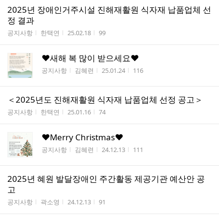
2025년 장애인거주시설 진해재활원 식자재 납품업체 선
정 결과
게시판명
작성자
작성시간
조회수
공지사항
한택연
25.02.18
99
♥새해 복 많이 받으세요♥
게시판명
작성자
작성시간
조회수
공지사항
김혜련
25.01.24
116
＜2025년도 진해재활원 식자재 납품업체 선정 공고＞
게시판명
작성자
작성시간
조회수
공지사항
한택연
25.01.16
74
♥Merry Christmas♥
게시판명
작성자
작성시간
조회수
공지사항
김혜련
24.12.13
111
2025년 혜원 발달장애인 주간활동 제공기관 예산안 공
고
게시판명
작성자
작성시간
조회수
공지사항
곽소영
24.12.13
91