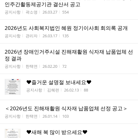
인주간활동제공기관 결산서 공고
게시판명
작성자
작성시간
조회수
공지사항
곽소영
26.03.27
554
2026년도 사회복지법인 혜원 정기이사회 회의록 공개
게시판명
작성자
작성시간
조회수
공지사항
관리자
26.03.17
135
2026년 장애인거주시설 진해재활원 식자재 납품업체 선
정 결과
게시판명
작성자
작성시간
조회수
공지사항
한택연
26.02.20
72
♥즐거운 설명절 보내세요♥
게시판명
작성자
작성시간
조회수
공지사항
김혜련
26.02.13
88
＜2026년도 진해재활원 식자재 납품업체 선정 공고＞
게시판명
작성자
작성시간
조회수
공지사항
한택연
26.01.14
103
♥새해 복 많이 받으세요♥