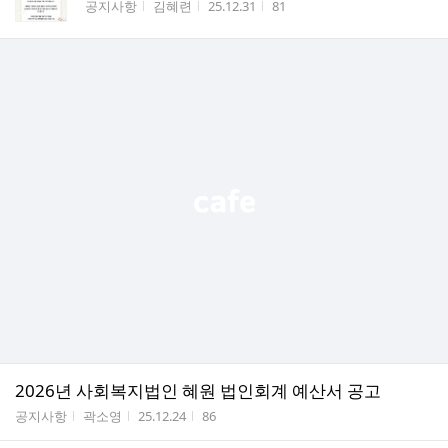
게시판명
작성자
작성시간
조회수
공지사항
김혜련
25.12.31
81
2026년 사회복지법인 혜원 법인회계 예산서 공고
게시판명
작성자
작성시간
조회수
공지사항
곽소영
25.12.24
86