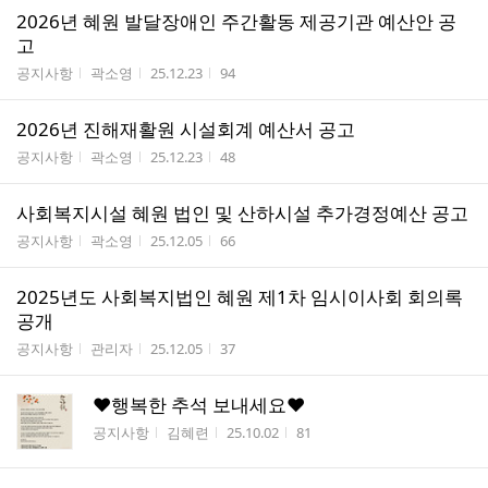
2026년 혜원 발달장애인 주간활동 제공기관 예산안 공
고
게시판명
작성자
작성시간
조회수
공지사항
곽소영
25.12.23
94
2026년 진해재활원 시설회계 예산서 공고
게시판명
작성자
작성시간
조회수
공지사항
곽소영
25.12.23
48
사회복지시설 혜원 법인 및 산하시설 추가경정예산 공고
게시판명
작성자
작성시간
조회수
공지사항
곽소영
25.12.05
66
2025년도 사회복지법인 혜원 제1차 임시이사회 회의록
공개
게시판명
작성자
작성시간
조회수
공지사항
관리자
25.12.05
37
♥행복한 추석 보내세요♥
게시판명
작성자
작성시간
조회수
공지사항
김혜련
25.10.02
81