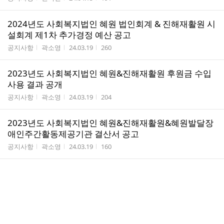
2024년도 사회복지법인 혜원 법인회계 & 진해재활원 시
설회계 제1차 추가경정 예산 공고
게시판명
작성자
작성시간
조회수
공지사항
곽소영
24.03.19
260
2023년도 사회복지법인 혜원&진해재활원 후원금 수입
사용 결과 공개
게시판명
작성자
작성시간
조회수
공지사항
곽소영
24.03.19
204
2023년도 사회복지법인 혜원&진해재활원&혜원발달장
애인주간활동제공기관 결산서 공고
게시판명
작성자
작성시간
조회수
공지사항
곽소영
24.03.19
160
2024년도 사회복지법인 혜원 정기이사회 회의록 공개
게시판명
작성자
작성시간
조회수
공지사항
관리자
24.03.15
135
2024년 장애인거주시설 진해재활원 식자재 납품업체 선
정 결과 안내