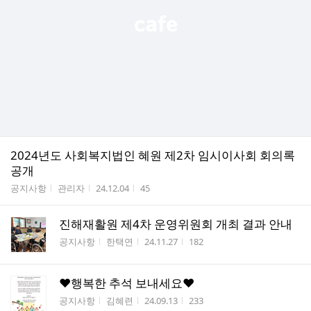
2024년도 사회복지법인 혜원 제2차 임시이사회 회의록
공개
게시판명
작성자
작성시간
조회수
공지사항
관리자
24.12.04
45
진해재활원 제4차 운영위원회 개최 결과 안내
게시판명
작성자
작성시간
조회수
공지사항
한택연
24.11.27
182
♥행복한 추석 보내세요♥
게시판명
작성자
작성시간
조회수
공지사항
김혜련
24.09.13
233