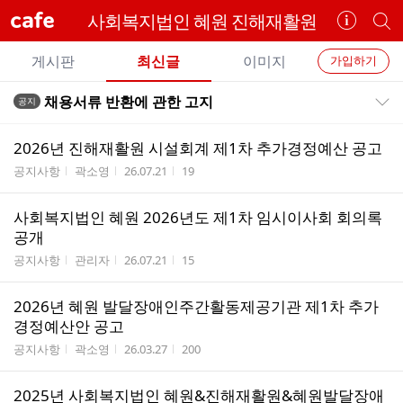
cafe
사회복지법인 혜원 진해재활원
카
개
페
별
개
정
카
게시판
최신글
이미지
가입하기
보
별
페
전
전
보
검
채용서류 반환에 관한 고지
공지
카
공지목록 펼치기/접기
체
기
색
체
페
글
글
2026년 진해재활원 시설회계 제1차 추가경정예산 공고
리
메
게시판명
작성자
작성시간
조회수
공지사항
곽소영
26.07.21
19
스
뉴
트
사회복지법인 혜원 2026년도 제1차 임시이사회 회의록
공개
게시판명
작성자
작성시간
조회수
공지사항
관리자
26.07.21
15
2026년 혜원 발달장애인주간활동제공기관 제1차 추가
경정예산안 공고
게시판명
작성자
작성시간
조회수
공지사항
곽소영
26.03.27
200
2025년 사회복지법인 혜원&진해재활원&혜원발달장애