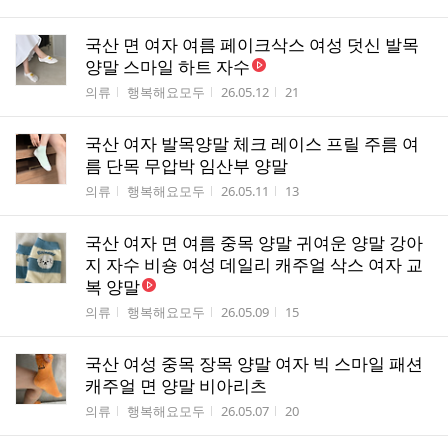
국산 면 여자 여름 페이크삭스 여성 덧신 발목
양말 스마일 하트 자수
게시판명
작성자
작성시간
조회수
의류
행복해요모두
26.05.12
21
국산 여자 발목양말 체크 레이스 프릴 주름 여
름 단목 무압박 임산부 양말
게시판명
작성자
작성시간
조회수
의류
행복해요모두
26.05.11
13
국산 여자 면 여름 중목 양말 귀여운 양말 강아
지 자수 비숑 여성 데일리 캐주얼 삭스 여자 교
복 양말
게시판명
작성자
작성시간
조회수
의류
행복해요모두
26.05.09
15
국산 여성 중목 장목 양말 여자 빅 스마일 패션
캐주얼 면 양말 비아리츠
게시판명
작성자
작성시간
조회수
의류
행복해요모두
26.05.07
20