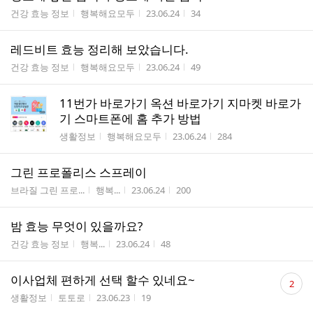
게시판명
작성자
작성시간
조회수
건강 효능 정보
행복해요모두
23.06.24
34
레드비트 효능 정리해 보았습니다.
게시판명
작성자
작성시간
조회수
건강 효능 정보
행복해요모두
23.06.24
49
11번가 바로가기 옥션 바로가기 지마켓 바로가
기 스마트폰에 홈 추가 방법
게시판명
작성자
작성시간
조회수
생활정보
행복해요모두
23.06.24
284
그린 프로폴리스 스프레이
게시판명
작성자
작성시간
조회수
브라질 그린 프로...
행복...
23.06.24
200
밤 효능 무엇이 있을까요?
게시판명
작성자
작성시간
조회수
건강 효능 정보
행복...
23.06.24
48
댓
이사업체 편하게 선택 할수 있네요~
2
글
게시판명
작성자
작성시간
조회수
생활정보
토토로
23.06.23
19
수