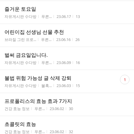
즐거운 토요일
게시판명
작성자
작성시간
조회수
자유게시판 수다방
푸른...
23.06.17
13
어린이집 선생님 선물 추천
게시판명
작성자
작성시간
조회수
브라질 그린 프로...
푸른...
23.06.16
26
벌써 금요일입니다.
게시판명
작성자
작성시간
조회수
자유게시판 수다방
푸른...
23.06.09
16
댓
불법 위험 가능성 글 삭제 강퇴
1
글
게시판명
작성자
작성시간
조회수
자유게시판 수다방
불혹...
23.06.03
15
수
프로폴리스의 효능 효과 7가지
게시판명
작성자
작성시간
조회수
건강 효능 정보
푸른...
23.06.02
30
초콜릿의 효능
게시판명
작성자
작성시간
조회수
건강 효능 정보
푸른...
23.06.02
32