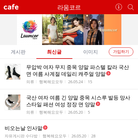
cafe
라움코르
카
개
페
별
정
카
보
페
보
검
기
색
개
게시판
최신글
이미지
가입하기
별
전
전
무압박 여자 무지 중목 양말 파스텔 칼라 국산
카
체
체
면 여름 사계절 데일리 캐주얼 양말
페
글
글
게시판명
작성자
작성시간
조회수
의류
행복해요모두
26.05.24
15
리
메
스
뉴
국산 여자 여름 긴 양말 중목 시스루 발등 망사
트
스타일 패션 여성 정장 면 양말
게시판명
작성자
작성시간
조회수
의류
행복해요모두
26.05.20
5
비오는날 인사말
게시판명
작성자
작성시간
조회수
자유게시판 수다방
행복해요모두
26.05.20
28