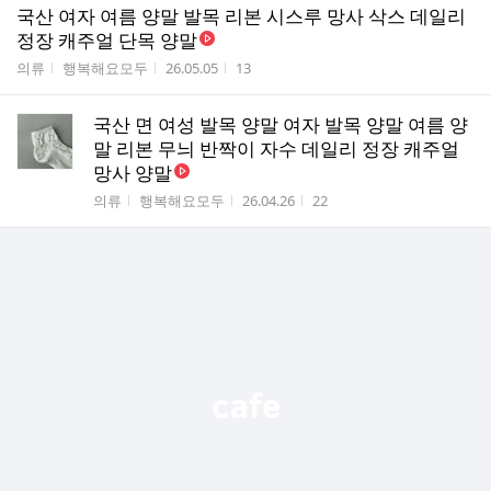
국산 여자 여름 양말 발목 리본 시스루 망사 삭스 데일리
정장 캐주얼 단목 양말
게시판명
작성자
작성시간
조회수
의류
행복해요모두
26.05.05
13
국산 면 여성 발목 양말 여자 발목 양말 여름 양
말 리본 무늬 반짝이 자수 데일리 정장 캐주얼
망사 양말
게시판명
작성자
작성시간
조회수
의류
행복해요모두
26.04.26
22