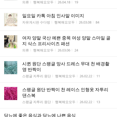
게시판명
작성자
작성시간
조회수
의류
행복해요모두
26.04.18
19
일요일 카톡 아침 인사말 이미지
게시판명
작성자
작성시간
조회수
자유게시판 수다방
행복해요모두
26.03.08
84
여자 양말 국산 예쁜 중목 여성 양말 스마일 골
지 삭스 프리사이즈 패션
게시판명
작성자
작성시간
조회수
의류
행복해요모두
26.03.06
24
시퀸 원단 스팽글 망사 드레스 무대 천 배경촬
영 반짝이
게시판명
작성자
작성시간
조회수
스팽글 자투리 원단
행복해요모두
26.02.22
11
스팽글 원단 반짝이 천 레이스 인형옷 자투리
댄스복
게시판명
작성자
작성시간
조회수
스팽글 자투리 원단
행복해요모두
26.02.22
13
당뇨에 좋은 음식과 당뇨에 나쁜 음식