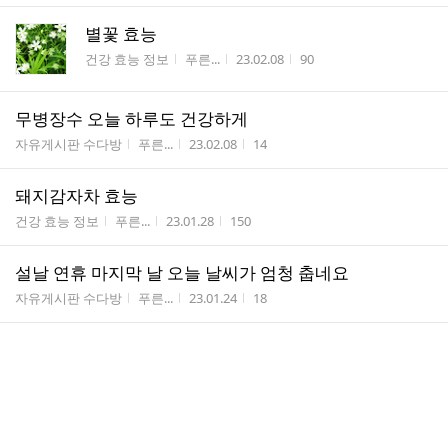
별꽃 효능
게시판명
작성자
작성시간
조회수
건강 효능 정보
푸른...
23.02.08
90
무병장수 오늘 하루도 건강하게
게시판명
작성자
작성시간
조회수
자유게시판 수다방
푸른...
23.02.08
14
돼지감자차 효능
게시판명
작성자
작성시간
조회수
건강 효능 정보
푸른...
23.01.28
150
설날 연휴 마지막 날 오늘 날씨가 엄청 춥네요
게시판명
작성자
작성시간
조회수
자유게시판 수다방
푸른...
23.01.24
18
비염 증상과 비염프로폴리스
게시판명
작성자
작성시간
조회수
건강 효능 정보
푸른...
23.01.12
76
감태효능과 별미~!!!