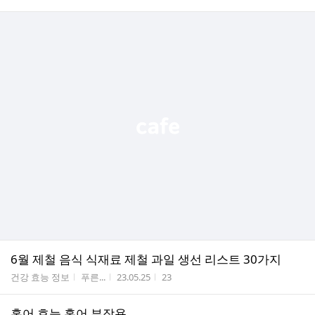
6월 제철 음식 식재료 제철 과일 생선 리스트 30가지
게시판명
작성자
작성시간
조회수
건강 효능 정보
푸른...
23.05.25
23
홍어 효능 홍어 부작용