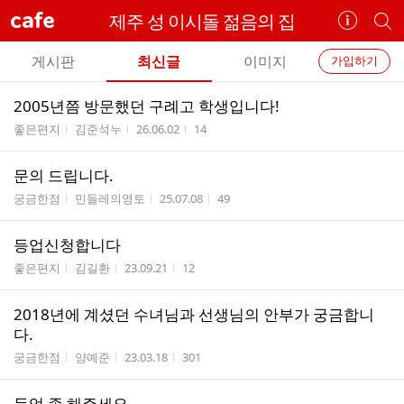
cafe
제주 성 이시돌 젊음의 집
카
개
페
별
개
정
카
게시판
최신글
이미지
가입하기
보
별
페
전
전
보
검
2005년쯤 방문했던 구례고 학생입니다!
카
체
기
색
체
게시판명
작성자
작성시간
조회수
좋은편지
김준석누
26.06.02
14
페
글
글
리
메
문의 드립니다.
스
뉴
게시판명
작성자
작성시간
조회수
트
궁금한점
민들레의영토
25.07.08
49
등업신청합니다
게시판명
작성자
작성시간
조회수
좋은편지
김길환
23.09.21
12
2018년에 계셨던 수녀님과 선생님의 안부가 궁금합니
다.
게시판명
작성자
작성시간
조회수
궁금한점
양예준
23.03.18
301
등업 좀 해주세요