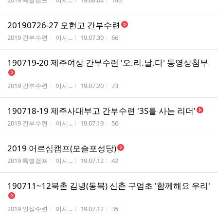
2019 특별캠프
이시...
19.08.04
140
20190726-27 오현고 간부수련
게시판명
작성자
작성시간
조회수
2019 간부수련
이시...
19.07.30
66
190719-20 제주여상 간부수련 '오.리.날.다' 동영상첨부
게시판명
작성자
작성시간
조회수
2019 간부수련
이시...
19.07.20
73
190718-19 제주사대부고 간부수련 '3S를 사는 리더'
게시판명
작성자
작성시간
조회수
2019 간부수련
이시...
19.07.19
56
2019 어르심캠프(모슬포성당)
게시판명
작성자
작성시간
조회수
2019 특별캠프
이시...
19.07.12
42
190711~12북촌 김녕(동북) 신촌 구엄초 '함께해요 우리'
게시판명
작성자
작성시간
조회수
2019 인성수련
이시...
19.07.12
35