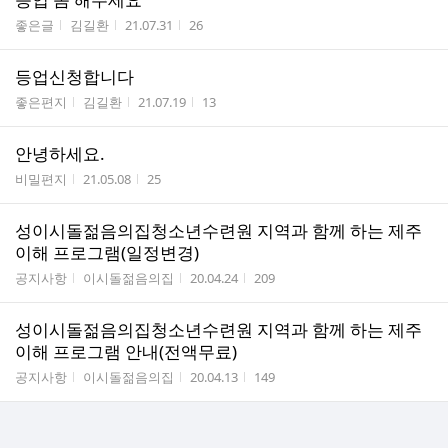
게시판명
작성자
작성시간
조회수
좋은글
김길환
21.07.31
26
등업신청합니다
게시판명
작성자
작성시간
조회수
좋은편지
김길환
21.07.19
13
안녕하세요.
게시판명
작성시간
조회수
비밀편지
21.05.08
25
성이시돌젊음의집청소년수련원 지역과 함께 하는 제주
이해 프로그램(일정변경)
게시판명
작성자
작성시간
조회수
공지사항
이시돌젊음의집
20.04.24
209
성이시돌젊음의집청소년수련원 지역과 함께 하는 제주
이해 프로그램 안내(전액무료)
게시판명
작성자
작성시간
조회수
공지사항
이시돌젊음의집
20.04.13
149