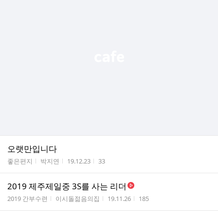
오랫만입니다
게시판명
작성자
작성시간
조회수
좋은편지
박지연
19.12.23
33
2019 제주제일중 3S를 사는 리더
게시판명
작성자
작성시간
조회수
2019 간부수련
이시돌젊음의집
19.11.26
185