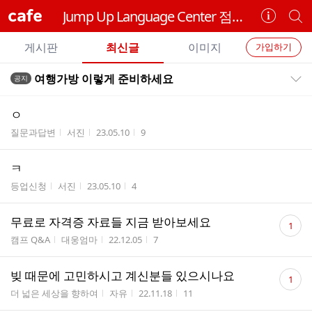
cafe
Jump Up Language Center 점프업 어학원
카
개
페
별
개
정
카
게시판
최신글
이미지
가입하기
보
별
페
전
전
보
검
여행가방 이렇게 준비하세요
공지
카
공지목록 펼치기/접기
체
기
색
체
페
글
글
ㅇ
리
메
게시판명
작성자
작성시간
조회수
질문과답변
서진
23.05.10
9
스
뉴
트
ㅋ
게시판명
작성자
작성시간
조회수
등업신청
서진
23.05.10
4
댓
무료로 자격증 자료들 지금 받아보세요
1
글
게시판명
작성자
작성시간
조회수
캠프 Q&A
대웅엄마
22.12.05
7
수
댓
빚 때문에 고민하시고 계신분들 있으시나요
1
글
게시판명
작성자
작성시간
조회수
더 넓은 세상을 향하여
자유
22.11.18
11
수