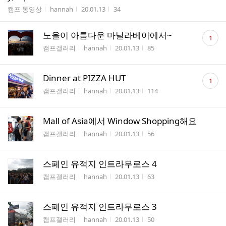
수
게시판명
작성자
작성시간
조회수
캠프 동영상
hannah
20.01.13
34
댓
노을이 아름다운 마닐라베이에서~
1
글
게시판명
작성자
작성시간
조회수
캠프갤러리
hannah
20.01.13
85
수
댓
Dinner at PIZZA HUT
1
글
게시판명
작성자
작성시간
조회수
캠프갤러리
hannah
20.01.13
114
수
Mall of Asia에서 Window Shopping해요
게시판명
작성자
작성시간
조회수
캠프갤러리
hannah
20.01.13
56
스페인 유적지 인트라무로스 4
게시판명
작성자
작성시간
조회수
캠프갤러리
hannah
20.01.13
63
스페인 유적지 인트라무로스 3
게시판명
작성자
작성시간
조회수
캠프갤러리
hannah
20.01.13
50