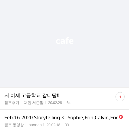
댓
저 이제 고등학교 갑니당!!
1
글
게시판명
작성자
작성시간
조회수
캠프후기
채원.서준맘
20.02.28
64
수
Feb.16-2020 Storytelling 3 - Sophie,Erin,Calvin,Eric
게시판명
작성자
작성시간
조회수
캠프 동영상
hannah
20.02.18
39