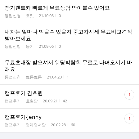
장기렌트카 빠르게 무료상담 받아볼수 있어요
게시판명
작성자
작성시간
조회수
등업신청
호잇
21.10.03
0
내차는 얼마나 받을수 있을지 중고차시세 무료비교견적
받아보세요
게시판명
작성자
작성시간
조회수
등업신청
뭉치
21.09.06
0
무료초대장 받으셔서 웨딩박람회 무료로 다녀오시기 바
래요
게시판명
작성자
작성시간
조회수
등업신청
뾰롱뾰롱
21.04.20
1
댓
캠프후기 김효원
1
글
게시판명
작성자
작성시간
조회수
캠프후기
효원맘
20.09.21
42
수
댓
캠프후기-Jenny
1
글
게시판명
작성자
작성시간
조회수
캠프후기
영채영서맘
20.02.28
60
수