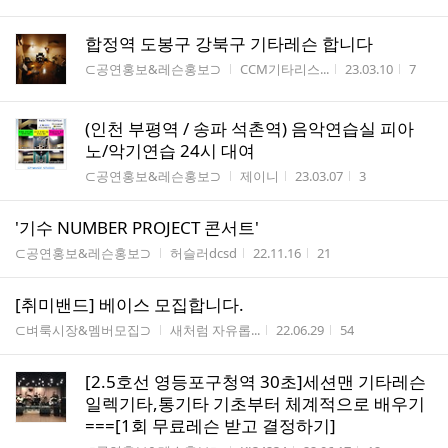
합정역 도봉구 강북구 기타레슨 합니다
게시판명
작성자
작성시간
조회수
⊂공연홍보&레슨홍보⊃
CCM기타리스...
23.03.10
7
(인천 부평역 / 송파 석촌역) 음악연습실 피아
노/악기연습 24시 대여
게시판명
작성자
작성시간
조회수
⊂공연홍보&레슨홍보⊃
제이니
23.03.07
3
'기수 NUMBER PROJECT 콘서트'
게시판명
작성자
작성시간
조회수
⊂공연홍보&레슨홍보⊃
허슬러dcsd
22.11.16
21
[취미밴드] 베이스 모집합니다.
게시판명
작성자
작성시간
조회수
⊂벼룩시장&멤버모집⊃
새처럼 자유롭...
22.06.29
54
[2.5호선 영등포구청역 30초]세션맨 기타레슨
일렉기타,통기타 기초부터 체계적으로 배우기
===[1회 무료레슨 받고 결정하기]