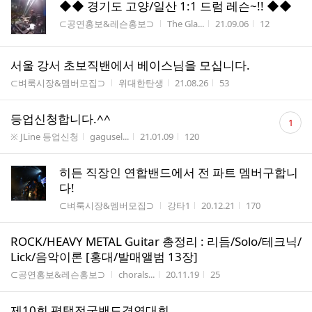
◆◆ 경기도 고양/일산 1:1 드럼 레슨~!! ◆◆
게시판명
작성자
작성시간
조회수
⊂공연홍보&레슨홍보⊃
The Gla...
21.09.06
12
서울 강서 초보직밴에서 베이스님을 모십니다.
게시판명
작성자
작성시간
조회수
⊂벼룩시장&멤버모집⊃
위대한탄생
21.08.26
53
댓
등업신청합니다.^^
1
글
게시판명
작성자
작성시간
조회수
※ JLine 등업신청
gagusel...
21.01.09
120
수
히든 직장인 연합밴드에서 전 파트 멤버구합니
다!
게시판명
작성자
작성시간
조회수
⊂벼룩시장&멤버모집⊃
강타1
20.12.21
170
ROCK/HEAVY METAL Guitar 총정리 : 리듬/Solo/테크닉/
Lick/음악이론 [홍대/발매앨범 13장]
게시판명
작성자
작성시간
조회수
⊂공연홍보&레슨홍보⊃
chorals...
20.11.19
25
제10회 평택전국밴드경연대회