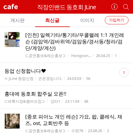
cafe
직장인밴드 동호회 JLine
카
개
페
별
개
정
카
게시판
최신글
이미지
가입하기
보
별
페
전
전
보
검
[인천] 일렉기타/통기타/우쿨렐레 1:1 개인레
카
체
기
색
체
슨 (검암역/검바위역/검암동/경서동/청라/검
페
글
단/계양/계산)
글
리
메
게시판명
작성자
작성시간
조회수
⊂공연홍보&레슨홍보⊃
Hongoon...
26.04.25
1
스
뉴
트
댓
등업 신청합니다❤️
1
글
게시판명
작성자
작성시간
조회수
※ JLine 등업신청
손은경입니다.
24.03.03
56
수
홍대에 동호회 합주실 오픈!!
게시판명
작성자
작성시간
조회수
⊂벼룩시장&멤버모집⊃
강타1
23.11.04
48
[종로 피아노 개인 레슨] 가요, 팝, 클레식, 재
즈, ost, 교회반주 등
게시판명
작성자
작성시간
조회수
⊂공연홍보&레슨홍보⊃
수련78
23.08.26
2