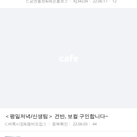
게시판명
작성자
작성시간
조회수
⊂공연홍보&레슨홍보⊃
KJ34234
22.06.17
12
＜평일저녁/신생팀＞ 건반, 보컬 구인합니다~
게시판명
작성자
작성시간
조회수
⊂벼룩시장&멤버모집⊃
중복확인
22.06.03
44