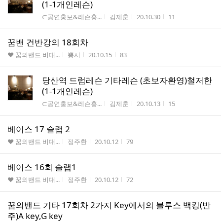
(1-1개인레슨)
게시판명
작성자
작성시간
조회수
⊂공연홍보&레슨홍...
김제훈
20.10.30
11
꿈밴 건반강의 18회차
게시판명
작성자
작성시간
조회수
♥ 꿈의밴드 비대...
뽕시
20.10.15
83
당산역 드럼레슨 기타레슨 (초보자환영)철저한
(1-1개인레슨)
게시판명
작성자
작성시간
조회수
⊂공연홍보&레슨홍...
김제훈
20.10.13
15
베이스 17 슬랩 2
게시판명
작성자
작성시간
조회수
♥ 꿈의밴드 비대...
정주환
20.10.12
79
베이스 16회 슬랩1
게시판명
작성자
작성시간
조회수
♥ 꿈의밴드 비대...
정주환
20.10.12
72
꿈의밴드 기타 17회차 2가지 Key에서의 블루스 백킹(반
주)A key,G key