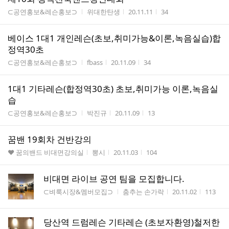
게시판명
작성자
작성시간
조회수
⊂공연홍보&레슨홍보⊃
위대한탄생
20.11.11
34
베이스 1대1 개인레슨(초보,취미가능&이론,녹음실습)합
정역30초
게시판명
작성자
작성시간
조회수
⊂공연홍보&레슨홍보⊃
fbass
20.11.09
34
1대1 기타레슨(합정역30초) 초보,취미가능 이론,녹음실
습
게시판명
작성자
작성시간
조회수
⊂공연홍보&레슨홍보⊃
박진규
20.11.09
13
꿈밴 19회차 건반강의
게시판명
작성자
작성시간
조회수
♥ 꿈의밴드 비대면강의실
뽕시
20.11.03
104
비대면 라이브 공연 팀을 모집합니다.
게시판명
작성자
작성시간
조회수
⊂벼룩시장&멤버모집⊃
춤추는 손가락
20.11.02
113
당산역 드럼레슨 기타레슨 (초보자환영)철저한