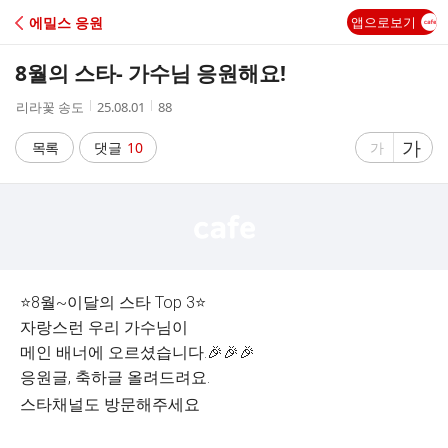
C
에밀스 응원
앱으로보기
A
8월의 스타- 가수님 응원해요!
F
작
작
조
리라꽃 송도
25.08.01
88
성
성
회
E
자
시
수
글
가
글
목록
댓글
10
가
간
자
자
크
크
기
기
크
작
게
게
⭐️8월~이달의 스타 Top 3⭐️
자랑스런 우리 가수님이
메인 배너에 오르셨습니다.🎉🎉🎉
응원글, 축하글 올려드려요.
스타채널도 방문해주세요