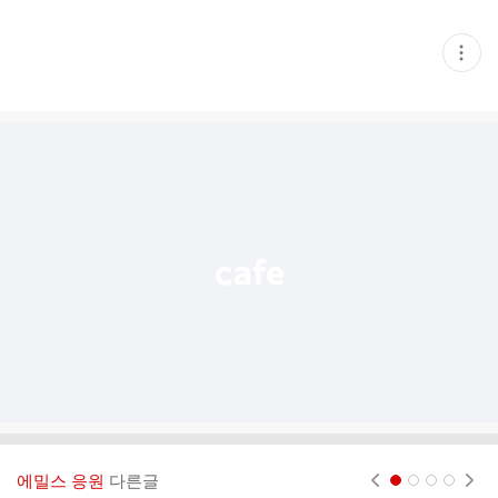
현
재
게
시
글
추
가
기
능
열
기
에밀스 응원
다른글
현재페이지 1
2
3
4