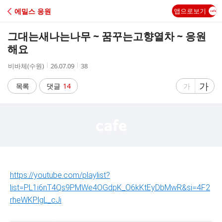
C
에밀스 응원
앱으로보기
A
그대는새나는나무 ~ 꿈꾸는고향열차 ~ 응원
F
해요
작
작
조
비바체(수원)
26.07.09
38
E
성
성
회
자
시
수
글
가
글
목록
댓글
14
가
간
자
자
크
크
기
기
크
작
게
게
https://youtube.com/playlist?
list=PL1i6nT4Qs9PMWe4OGdpK_O6kKtEyDbMwR&si=4F2
rheWKPlgL_cJi