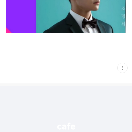
현
재
게
시
글
추
가
기
능
열
기