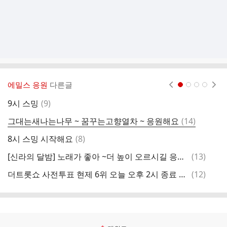
에밀스 응원
다른글
현재페이지 1
2
3
4
댓
9시 스밍
(
9
)
7
글
댓
그대는새나는나무 ~ 꿈꾸는고향열차 ~ 응원해요
(
14
)
6
글
댓
8시 스밍 시작해요
(
8
)
하
글
댓
[신라의 달밤] 노래가 좋아 ~더 높이 오르시길 응원해요!
(
13
)
0
글
댓
더트롯쇼 사전투표 현제 6위 오늘 오후 2시 종료 총력 투표 해주셔요
(
12
)
2
글