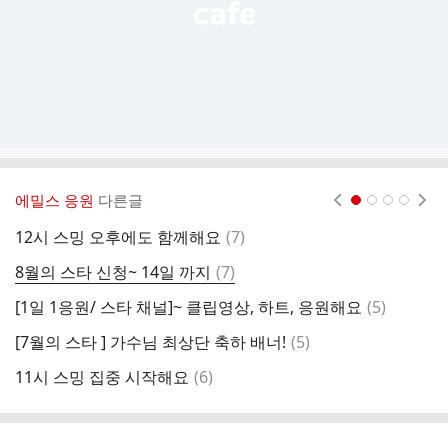
에밀스 응원
다른글
현재페이지 1
2
3
4
댓
12시 스밍 오후에도 함께해요
(
7
)
글
댓
8월의 스타 신청~ 14일 까지
(
7
)
하
글
댓
[1일 1응원/ 스타 채널]~ 클립영상, 하트, 응원해요
(
5
)
글
댓
[7월의 스타 ] 가수님 최상단 축하 배너!
(
5
)
1
글
댓
11시 스밍 집중 시작해요
(
6
)
9
글