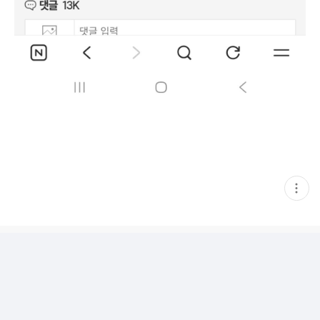
현
재
게
시
글
추
가
기
능
열
기