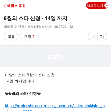
C
에밀스 응원
앱으로보기
A
8월의 스타 신청~ 14일 까지
F
작
작
조
리라꽃(인천경기북부)지역봉사자
26.07.09
62
성
성
회
E
자
시
수
글
가
글
목록
댓글
7
가
간
자
자
크
크
기
기
크
작
게
게
이달의 스타 8월의 스타 신청
14일 까지입니다
💎8월의 스타 신청💎
https://m.star.sbs.co.kr/menu_fanboard/index.html#star_m