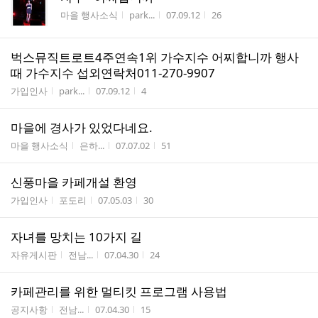
게시판명
작성자
작성시간
조회수
마을 행사소식
park...
07.09.12
26
벅스뮤직트로트4주연속1위 가수지수 어찌합니까 행사
때 가수지수 섭외연락처011-270-9907
게시판명
작성자
작성시간
조회수
가입인사
park...
07.09.12
4
마을에 경사가 있었다네요.
게시판명
작성자
작성시간
조회수
마을 행사소식
은하...
07.07.02
51
신풍마을 카페개설 환영
게시판명
작성자
작성시간
조회수
가입인사
포도리
07.05.03
30
자녀를 망치는 10가지 길
게시판명
작성자
작성시간
조회수
자유게시판
전남...
07.04.30
24
카페관리를 위한 멀티킷 프로그램 사용법
게시판명
작성자
작성시간
조회수
공지사항
전남...
07.04.30
15