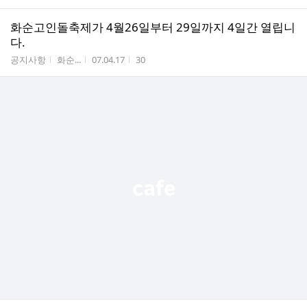
화순고인돌축제가 4월26일부터 29일까지 4일간 열립니
다.
게시판명
작성자
작성시간
조회수
공지사항
화순...
07.04.17
30