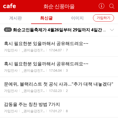
cafe
화순 신풍마을
카
개
페
별
개
정
카
게시판
최신글
이미지
가입하기
보
별
페
전
전
보
검
화순고인돌축제가 4월26일부터 29일까지 4일간 열립니다.
공지
카
공지목록 펼치기/접기
체
기
색
체
페
글
글
혹시 필요한분 있을까해서 공유해드려요~~
리
메
게시판명
작성자
작성시간
조회수
가입인사
_권이슬강진7...
17.04.07
7
스
뉴
트
혹시 필요한분 있을까해서 공유해드려요~~
게시판명
작성자
작성시간
조회수
가입인사
_권이슬강진7...
17.04.04
3
문예위, 블랙리스트 첫 공식 사과..."추가 대책 내놓겠다"
게시판명
작성자
작성시간
조회수
가입인사
_권이슬강진7...
17.02.23
2
감동을 주는 칭찬 방법 7가지
게시판명
작성자
작성시간
조회수
가입인사
_권이슬강진7...
17.01.27
8