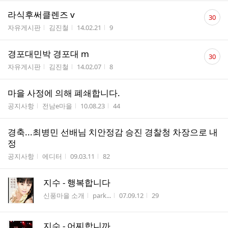
댓
라식후써클렌즈 v
30
글
게시판명
작성자
작성시간
조회수
자유게시판
김진철
14.02.21
9
수
댓
경포대민박 경포대 m
30
글
게시판명
작성자
작성시간
조회수
자유게시판
김진철
14.02.07
8
수
마을 사정에 의해 폐쇄합니다.
게시판명
작성자
작성시간
조회수
공지사항
전남e마을
10.08.23
44
경축...최병민 선배님 치안정감 승진 경찰청 차장으로 내
정
게시판명
작성자
작성시간
조회수
공지사항
에디터
09.03.11
82
지수 - 행복합니다
게시판명
작성자
작성시간
조회수
신풍마을 소개
park...
07.09.12
29
지수 - 어찌합니까