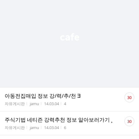
댓
아동전집매입 정보 강/력/추/천 ∃
30
글
게시판명
작성자
작성시간
조회수
자유게시판
jamu
14.03.04
4
수
댓
주식기법 네티즌 강력추천 정보 알아보러가기 ¸
30
글
게시판명
작성자
작성시간
조회수
자유게시판
jamu
14.03.04
6
수