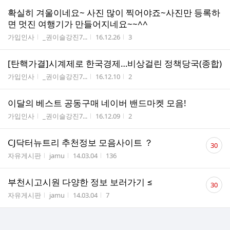
확실히 겨울이네요~ 사진 많이 찍어야죠~사진만 등록하
면 멋진 여행기가 만들어지네요~~^^
게시판명
작성자
작성시간
조회수
가입인사
_권이슬강진7...
16.12.26
3
[탄핵가결]시계제로 한국경제…비상걸린 정책당국(종합)
게시판명
작성자
작성시간
조회수
가입인사
_권이슬강진7...
16.12.10
2
이달의 베스트 공동구매 네이버 밴드마켓 모음!
게시판명
작성자
작성시간
조회수
가입인사
_권이슬강진7...
16.12.09
2
댓
CJ닥터뉴트리 추천정보 모음사이트 ？
30
글
게시판명
작성자
작성시간
조회수
자유게시판
jamu
14.03.04
136
수
댓
부천시고시원 다양한 정보 보러가기 ≤
30
글
게시판명
작성자
작성시간
조회수
자유게시판
jamu
14.03.04
7
수