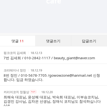
댓
댓글
11
댓글쓰기
답글쓰기
글
댓
작
작
핑크코치 김세희
18.12.13
글
성
성
7번 김세희 / 010-2842-1117 / beauty_giant@naver.com
리
자
시
스
간
트
작
작
크리테이너 정민
18.12.19
성
성
8번 정민 / 010-5678-7705 /gowowzone@hanmail.net 신청
자
시
합니다. 입금 하였습니다.
간
작
작
작
커리어코치 정철상
18.12.20
작
성
성
성
성
최해숙 대표님, 윤성혜 대표님, 박숙희 대표님, 이부승코치님,
자
자
시
자
김경민 강사님, 김차은 선생님, 장재식 코치님도 참석하십니다
본
간
^^*