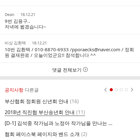
인
여
부
작
작
Dean
18.12.21
성
성
9번 김용구..
자
시
저녁에 뵙겠습니다~
간
작
작
비상 김환택
18.12.21
성
성
10번 김환택 / 010-8870-6933 /pporaecks@naver.com / 정회
자
시
원 결재완료 / 오늘이었군요!! 참석합니다 ^^
간
댓글 전체보기
공지사항
다른글
현재페이지 1
2
3
4
댓
부산협회 정회원 신년회 안내
(
16
)
2
글
댓
2018년 직진협 부산송년회 안내
(
11
)
2
글
[D-1] 김석중 작가님과 노정아 작가님을 만나는 시간 ~
댓
협회 페이스북 페이지와 밴드 소개
(
2
)
글