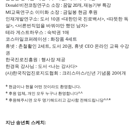
비전코칭연구소 소장 : 꿈알 20개, 재능기부 특강
Donald
MI교육연구소 이미화 소장 : 금일봉 현금 후원
인재개발연구소: 도서 10권 <대한민국 진로백서>, <따뜻한 독
설>, <서른번직업을 바꿔야만 했던 남자>
테라 게스트하우스 : 숙박권 1매
코스마일코퍼레이션 : 화장품 4세트
휴넷 : 촌철활인 2세트, 도서 20권, 휴넷 CEO 온라인 교육 수강
권
한국진로진흥원 : 행사장 제공
한경옥 강사님 : 도서 <나는 강사다>
(사)한국직업진로지도협회 : 크리스마스/신년 기념품 20여개
* 현금이나 현물 어떤 것이라도 환영합니다.
* 후원 업체, 개인 모두 누구나 환영합니다^^
* 후원해주시면 모두 명기해드리고 감사함 전해드립니당^^*
지난 송년회 스케치: