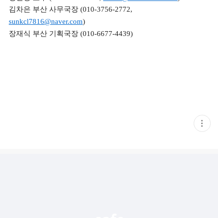
김차은 부산 사무국장 (010-3756-2772,
sunkcl7816@naver.com
)
장재식 부산 기획국장 (010-6677-4439)
현
재
게
시
글
추
가
기
능
열
기