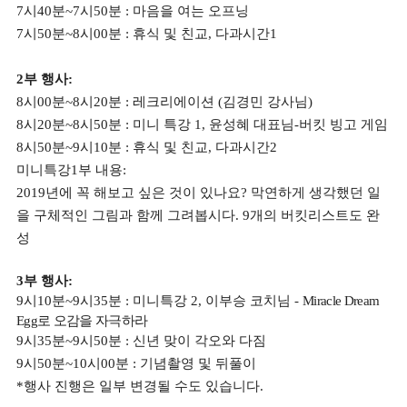
7시40분~7시50분 : 마음을 여는 오프닝
7시50분~8시00분 : 휴식 및 친교, 다과시간1
2부 행사:
8시00분~8시20분 : 레크리에이션 (김경민 강사님)
8시20분~8시50분 : 미니 특강 1, 윤성혜 대표님-버킷 빙고 게임
8시50분~9시10분 : 휴식 및 친교, 다과시간2
미니특강1부 내용:
2019년에 꼭 해보고 싶은 것이 있나요? 막연하게 생각했던 일
을 구체적인 그림과 함께 그려봅시다. 9개의 버킷리스트도 완
성
3부 행사:
9시10분~9시35분 : 미니특강 2, 이부승 코치님 -
Miracle Dream
Egg
로 오감을 자극하라
9시35분~9시50분 : 신년 맞이 각오와 다짐
9시50분~10시00분 : 기념촬영 및 뒤풀이
*행사 진행은 일부 변경될 수도 있습니다.