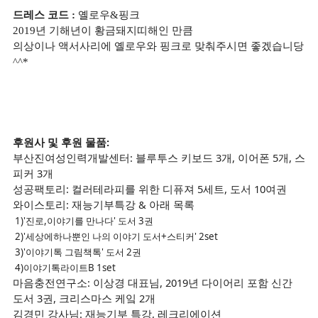
드레스 코드 :
옐로우&핑크
2019년 기해년이 황금돼지띠해인 만큼
의상이나 액서사리에 옐로우와 핑크로 맞춰주시면
좋겠습니당
^^*
후원사 및 후원 물품:
부산진여성인력개발센터: 블루투스 키보드 3개, 이어폰 5개, 스
피커 3개
성공팩토리: 컬러테라피를 위한 디퓨져 5세트, 도서 10여권
와이스토리: 재능기부특강 & 아래 목록
1)'진로,이야기를 만나다' 도서 3권
2)'세상에하나뿐인 나의 이야기 도서+스티커' 2set
3)'이야기톡 그림책톡' 도서 2권
4)이야기톡라이트B 1set
마음충전연구소: 이상경 대표님, 2019년 다이어리 포함 신간
도서 3권, 크리스마스 케잌 2개
김경민 강사님: 재능기부 특강, 레크리에이션