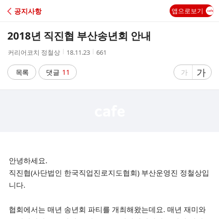
C
공지사항
앱으로보기
A
2018년 직진협 부산송년회 안내
F
작
작
조
커리어코치 정철상
18.11.23
661
성
성
회
E
자
시
수
글
가
글
목록
댓글
11
가
간
자
자
크
크
기
기
크
작
게
게
안녕하세요.
직진협(사단법인 한국직업진로지도협회) 부산운영진 정철상입
니다.
협회에서는 매년 송년회 파티를 개최해왔는데요. 매년 재미와