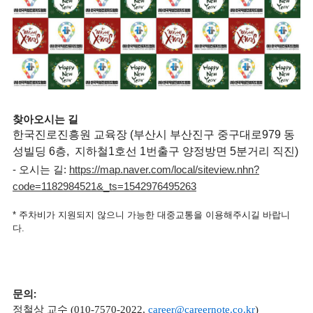
찾아오시는 길
한국진로진흥원 교육장 (부산시 부산진구 중구대로979 동
성빌딩 6층, 지하철1호선 1번출구 양정방면 5분거리 직진)
- 오시는 길:
https://map.naver.com/local/siteview.nhn?
code=1182984521&_ts=1542976495263
* 주차비가 지원되지 않으니 가능한 대중교통을 이용해주시길 바랍니
다.
문의:
정철상 교수 (010-7570-2022,
career@careernote.co.kr
)