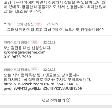
꼬맹이 두녀석 케어하면서 집중해서 잘들을 수 있을까 고민 많
이 했네요. 궁금한 내용들이기도 해서 신청합니다. 최대한 많이
잘 들어보겠습니다 ^^;
작
작
작
커리어코치 정철상
22.02.22
작
성
성
성
성
그러시면 카메라 끄고 그냥 편하게 들으셔도 괜찮습니당^^
자
자
시
자
본
간
인
작
작
작
커리어코치 정철상
22.02.22
작
여
성
성
성
성
8번 김관용 대신 신청합니다.
부
자
자
시
자
kykim@galaxiasme.com
본
간
010-9678-7939
인
여
부
작
작
작
커리어코치 정철상
22.02.23
작
성
성
성
성
오늘 저녁 협회특강 링크 댓글로도 남겨둡니다.
자
자
시
자
참가시에는 꼭 실명으로 참가해주시길 부탁드립니다.
본
간
https://us02web.zoom.us/j/83554299480?
인
pwd=eWF4T2gxVlJkbmZIc1BYK3VsUUtBZz09
여
부
댓글 전체보기