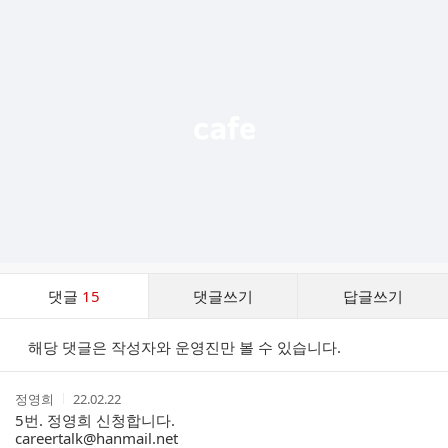
추
가
기
능
열
기
댓
댓글
15
댓글쓰기
답글쓰기
글
댓
해당 댓글은 작성자와 운영진만 볼 수 있습니다.
글
리
스
작
작
정영희
22.02.22
트
성
성
5번. 정영희 신청합니다.
자
시
careertalk@hanmail.net
간