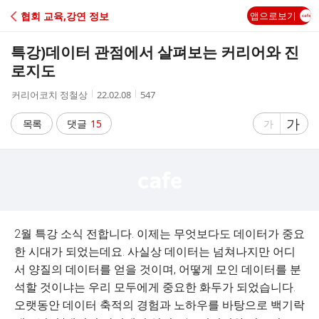
C
협회 교육,강연 정보
앱으로보기
A
특강)데이터 관점에서 살펴보는 커리어와 진
F
로지도
작
작
조
커리어코치 정철상
22.02.08
547
E
성
성
회
자
시
수
글
가
글
목록
댓글
15
가
간
자
자
크
크
기
기
크
작
게
게
2월 특강 소식 전합니다. 이제는 무엇보다도 데이터가 중요
한 시대가 되었는데요. 사실상 데이터는 넘쳐나지만 어디
서 양질의 데이터를 얻을 것이며, 어떻게 모인 데이터를 분
석할 것이냐는 우리 모두에게 중요한 화두가 되었습니다.
오랫동안 데이터 축적의 경험과 노하우를 바탕으로 백기락