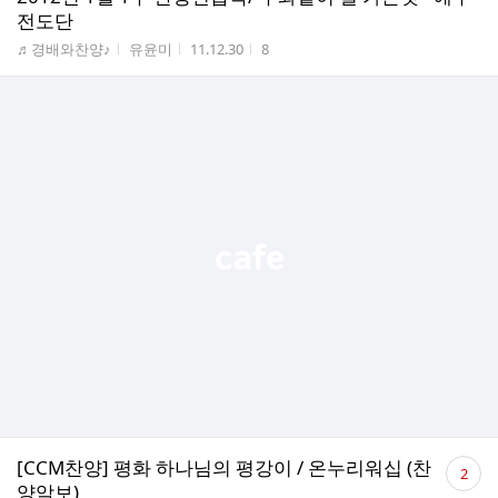
전도단
게시판명
작성자
작성시간
조회수
♬경배와찬양♪
유윤미
11.12.30
8
댓
[CCM찬양] 평화 하나님의 평강이 / 온누리워십 (찬
2
글
양악보)