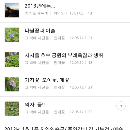
2013년에는...
게시판명
작성자
작성시간
조회수
☆기도 제목★
뱍영인
13.01.03
13
나팔꽃과 이슬
게시판명
작성자
작성시간
조회수
그 밖에 사진들
안개꽃
12.05.12
21
서서울 호수 공원의 부레옥잠과 생쥐
게시판명
작성자
작성시간
조회수
그 밖에 사진들
안개꽃
12.05.12
18
가지꽃, 오이꽃, 메꽃
게시판명
작성자
작성시간
조회수
그 밖에 사진들
안개꽃
12.05.12
21
댓
의자, 둘!!
1
글
게시판명
작성자
작성시간
조회수
그 밖에 사진들
안개꽃
12.05.12
32
수
2012년 1월 1주 찬양연습곡/ 주와같이 길 가는것 - 예수