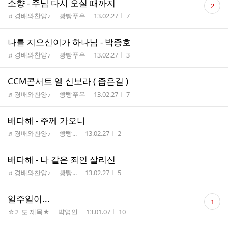
소향 - 주님 다시 오실 때까지
2
글
게시판명
작성자
작성시간
조회수
♬경배와찬양♪
빵빵푸우
13.02.27
7
수
나를 지으신이가 하나님 - 박종호
게시판명
작성자
작성시간
조회수
♬경배와찬양♪
빵빵푸우
13.02.27
3
CCM콘서트 엘 신보라 ( 좁은길 )
게시판명
작성자
작성시간
조회수
♬경배와찬양♪
빵빵푸우
13.02.27
7
배다해 - 주께 가오니
게시판명
작성자
작성시간
조회수
♬경배와찬양♪
빵빵...
13.02.27
2
배다해 - 나 같은 죄인 살리신
게시판명
작성자
작성시간
조회수
♬경배와찬양♪
빵빵...
13.02.27
5
댓
일주일이...
1
글
게시판명
작성자
작성시간
조회수
☆기도 제목★
뱍영인
13.01.07
10
수