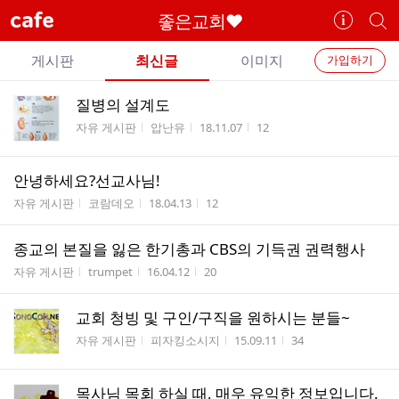
cafe
좋은교회♥
카
개
페
별
개
정
카
게시판
최신글
이미지
가입하기
보
별
페
전
전
보
검
질병의 설계도
카
체
기
색
체
게시판명
작성자
작성시간
조회수
자유 게시판
압난유
18.11.07
12
페
글
글
리
메
스
안녕하세요?선교사님!
뉴
트
게시판명
작성자
작성시간
조회수
자유 게시판
코람데오
18.04.13
12
종교의 본질을 잃은 한기총과 CBS의 기득권 권력행사
게시판명
작성자
작성시간
조회수
자유 게시판
trumpet
16.04.12
20
교회 청빙 및 구인/구직을 원하시는 분들~
게시판명
작성자
작성시간
조회수
자유 게시판
피자킹소시지
15.09.11
34
목사님 목회 하실 때, 매우 유익한 정보입니다.