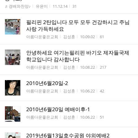
수
게시판명
작성자
작성시간
조회수
♬경배와찬양♪
유윤미
11.12.14
31
필리핀 2탄입니다 모두 모두 건강하시고 주님
사랑 가득하세요
게시판명
작성자
작성시간
조회수
아름다운좋은교회
김성훈
10.09.02
61
안녕하세요 여기는필리핀 바기오 제자들국제
학교입니다 감사합니다
게시판명
작성자
작성시간
조회수
아름다운좋은교회
김성훈
10.08.22
217
2010년6월20일-2
게시판명
작성자
작성시간
조회수
아름다운좋은교회
김성훈
10.06.22
42
2010년6월20일 예배이후-1
게시판명
작성자
작성시간
조회수
아름다운좋은교회
김성훈
10.06.22
51
2019년6월13일호수공원 야외예배2