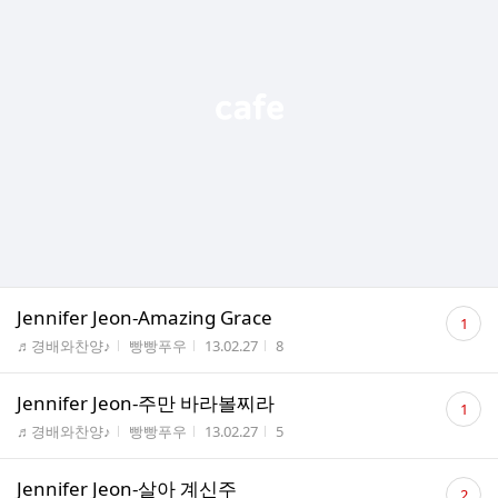
댓
Jennifer Jeon-Amazing Grace
1
글
게시판명
작성자
작성시간
조회수
♬경배와찬양♪
빵빵푸우
13.02.27
8
수
댓
Jennifer Jeon-주만 바라볼찌라
1
글
게시판명
작성자
작성시간
조회수
♬경배와찬양♪
빵빵푸우
13.02.27
5
수
댓
Jennifer Jeon-살아 계신주
2