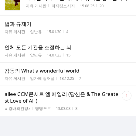
게시판명
작성자
작성시간
조회수
자유 게시판
피자킹소시지
15.08.25
20
법과 규제가
게시판명
작성자
작성시간
조회수
자유 게시판
압난유
15.01.30
4
인체 모든 기관을 조절하는 뇌
게시판명
작성자
작성시간
조회수
자유 게시판
압난유
14.07.23
15
감동의 What a wonderful world
게시판명
작성자
작성시간
조회수
자유 게시판
입가에 쌍꺼풀
13.12.25
7
댓
ailee CCM콘서트 엘 에일리 (당신은 & The Greate
1
글
st Love of All )
수
게시판명
작성자
작성시간
조회수
♬경배와찬양♪
빵빵푸우
13.03.08
8