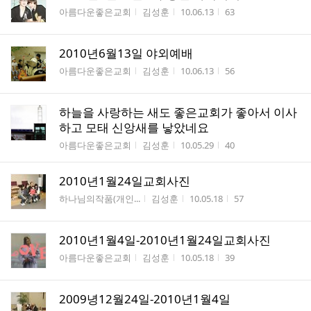
게시판명
작성자
작성시간
조회수
아름다운좋은교회
김성훈
10.06.13
63
2010년6월13일 야외예배
게시판명
작성자
작성시간
조회수
아름다운좋은교회
김성훈
10.06.13
56
하늘을 사랑하는 새도 좋은교회가 좋아서 이사
하고 모태 신앙새를 낳았네요
게시판명
작성자
작성시간
조회수
아름다운좋은교회
김성훈
10.05.29
40
2010년1월24일교회사진
게시판명
작성자
작성시간
조회수
하나님의작품(개인...
김성훈
10.05.18
57
2010년1월4일-2010년1월24일교회사진
게시판명
작성자
작성시간
조회수
아름다운좋은교회
김성훈
10.05.18
39
2009녕12월24일-2010년1월4일