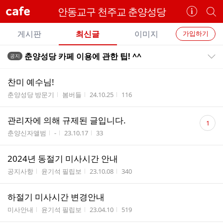
cafe
안동교구 천주교 춘양성당
카
개
페
별
개
정
카
게시판
최신글
이미지
가입하기
보
별
페
전
전
보
검
춘양성당 카페 이용에 관한 팁! ^^
공지
카
공지목록 펼치기/접기
체
기
색
체
페
글
글
찬미 예수님!
리
메
게시판명
작성자
작성시간
조회수
춘양성당 방문기
봄버들
24.10.25
116
스
뉴
트
댓
관리자에 의해 규제된 글입니다.
1
글
게시판명
작성자
작성시간
조회수
춘양신자앨범
-
23.10.17
33
수
2024년 동절기 미사시간 안내
게시판명
작성자
작성시간
조회수
공지사항
윤기석 필립보
23.10.08
340
하절기 미사시간 변경안내
게시판명
작성자
작성시간
조회수
미사안내
윤기석 필립보
23.04.10
519