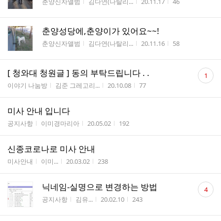
게시판명
작성자
작성시간
조회수
춘양신자앨범
김다연(나탈리...
20.11.17
46
춘양성당에,춘양이가 있어요~~!
게시판명
작성자
작성시간
조회수
춘양신자앨범
김다연(나탈리...
20.11.16
58
댓
[ 청와대 청원글 ] 동의 부탁드립니다 . .
1
글
게시판명
작성자
작성시간
조회수
이야기 나눔방
김준 그레고리...
20.10.08
77
수
미사 안내 입니다
게시판명
작성자
작성시간
조회수
공지사항
이미경마리아
20.05.02
192
신종코로나로 미사 안내
게시판명
작성자
작성시간
조회수
미사안내
이미...
20.03.02
238
댓
닉네임-실명으로 변경하는 방법
4
글
게시판명
작성자
작성시간
조회수
공지사항
김유...
20.02.10
243
수