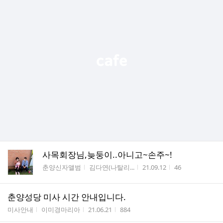
사목회장님,늦둥이..아니고~손주~!
게시판명
작성자
작성시간
조회수
춘양신자앨범
김다연(나탈리...
21.09.12
46
춘양성당 미사 시간 안내입니다.
게시판명
작성자
작성시간
조회수
미사안내
이미경마리아
21.06.21
884