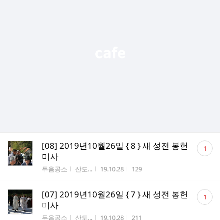
댓
[08] 2019년10월26일 { 8 } 새 성전 봉헌
1
글
미사
수
게시판명
작성자
작성시간
조회수
두음공소
산도...
19.10.28
129
댓
[07] 2019년10월26일 { 7 } 새 성전 봉헌
1
글
미사
수
게시판명
작성자
작성시간
조회수
두음공소
산도...
19.10.28
211