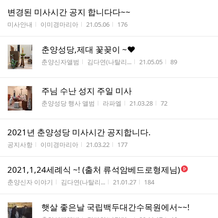
변경된 미사시간 공지 합니다다~~
게시판명
작성자
작성시간
조회수
미사안내
이미경마리아
21.05.06
176
춘양성당,제대 꽃꽂이 ~❤️
게시판명
작성자
작성시간
조회수
춘양신자앨범
김다연(나탈리...
21.05.05
89
주님 수난 성지 주일 미사
게시판명
작성자
작성시간
조회수
춘양성당 행사 앨범
라파엘
21.03.28
72
2021년 춘양성당 미사시간 공지합니다.
게시판명
작성자
작성시간
조회수
공지사항
이미경마리아
21.03.22
177
2021,1,24세례식 ~! (출처 류석암베드로형제님)
게시판명
작성자
작성시간
조회수
춘양신자 이야기
김다연(나탈리...
21.01.27
184
햇살 좋은날 국립백두대간수목원에서~~!