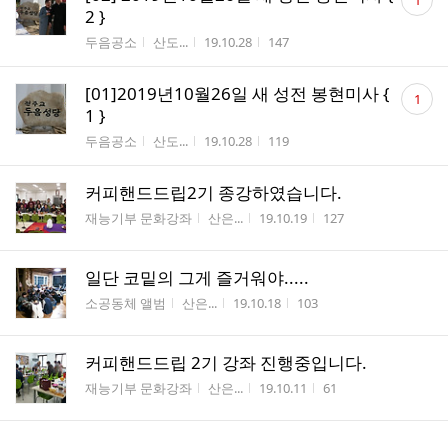
1
글
2 }
수
게시판명
작성자
작성시간
조회수
두음공소
산도...
19.10.28
147
댓
[01]2019년10월26일 새 성전 봉현미사 {
1
글
1 }
수
게시판명
작성자
작성시간
조회수
두음공소
산도...
19.10.28
119
커피핸드드립2기 종강하였습니다.
게시판명
작성자
작성시간
조회수
재능기부 문화강좌
산은...
19.10.19
127
일단 코밑의 그게 즐거워야.....
게시판명
작성자
작성시간
조회수
소공동체 앨범
산은...
19.10.18
103
커피핸드드립 2기 강좌 진행중입니다.
게시판명
작성자
작성시간
조회수
재능기부 문화강좌
산은...
19.10.11
61
꽃꽂이작품 감상하세요