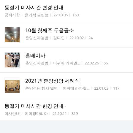
동절기 미사시간 변경 안내
게시판명
작성자
작성시간
조회수
공지사항
윤기석 필립보
22.10.05
160
10월 첫째주 두음공소
게시판명
작성자
작성시간
조회수
춘양신자앨범
김다연
22.10.02
24
혼배미사
게시판명
작성자
작성시간
조회수
춘양신자앨범
이귀매 라파엘...
22.02.26
56
2021년 춘양성당 세례식
게시판명
작성자
작성시간
조회수
춘양성당 행사 앨범
이귀매 라파엘...
22.01.03
117
동절기 미사시간 변경 안내~
게시판명
작성자
작성시간
조회수
미사안내
이미경마리아
21.10.11
319