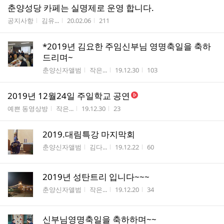
춘양성당 카페는 실명제로 운영 합니다.
게시판명
작성자
작성시간
조회수
공지사항
김유...
20.02.06
211
*2019년 김요한 주임신부님 영명축일을 축하
드리며~
게시판명
작성자
작성시간
조회수
춘양신자앨범
작은...
19.12.30
103
2019년 12월24일 주일학교 공연
게시판명
작성자
작성시간
조회수
예쁜 동영상방
작은...
19.12.30
23
2019.대림특강 마지막회
게시판명
작성자
작성시간
조회수
춘양신자앨범
김다...
19.12.22
60
2019년 성탄트리 입니다~~~
게시판명
작성자
작성시간
조회수
춘양신자앨범
작은...
19.12.20
34
신부님영명축일을 축하하며~~