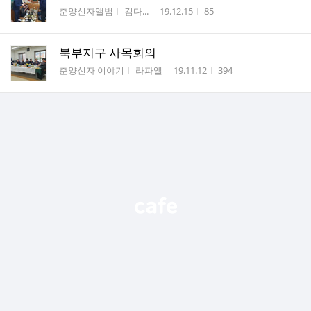
게시판명
작성자
작성시간
조회수
춘양신자앨범
김다...
19.12.15
85
북부지구 사목회의
게시판명
작성자
작성시간
조회수
춘양신자 이야기
라파엘
19.11.12
394