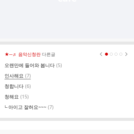
★─♬ 음악신청란
다른글
현재페이지 1
2
3
4
댓
오랜만에 들어와 봅니다
(
5
)
글
댓
인사해요
(
7
)
감
글
댓
청합니다
(
6
)
8
글
댓
청해요
(
15
)
글
댓
아이고 잘허요~~~
(
7
)
남
글