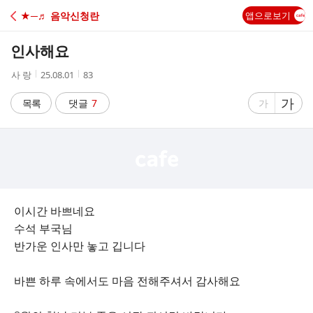
C
★─♬ 음악신청란
앱으로보기
A
인사해요
F
작
작
조
사 랑
25.08.01
83
성
성
회
E
자
시
수
글
가
글
목록
댓글
7
가
간
자
자
크
크
기
기
크
작
게
게
이시간 바쁘네요
수석 부국님
반가운 인사만 놓고 깁니다
바쁜 하루 속에서도 마음 전해주셔서 감사해요