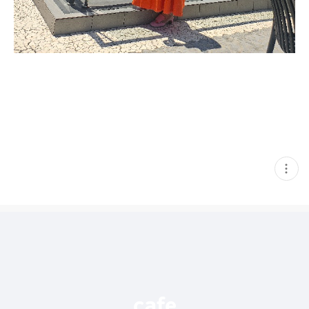
현
재
게
시
글
추
가
기
능
열
기