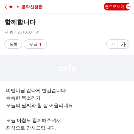
C
★─♬ 음악신청란
앱으로보기
A
함께합니다
F
작
작
조
사 랑
25.10.03
81
성
성
회
E
자
시
수
글
가
글
목록
댓글
1
가
간
자
자
크
크
기
기
크
작
게
게
비엔비님 겁나게 반갑습니다.
촉촉한 목소리가
오늘의 날씨와 참 잘 어울리네요.
오늘 아침도 함께해주셔서
진심으로 감사드립니다.