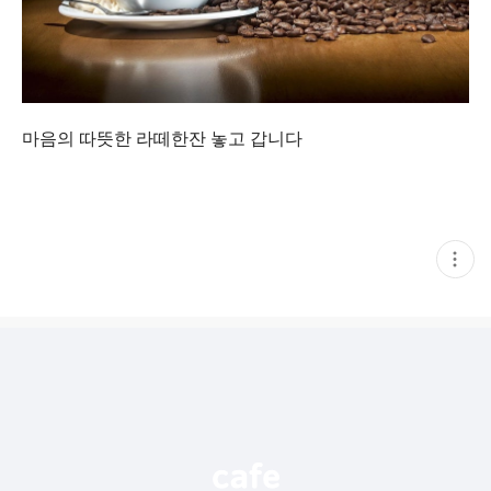
마음의 따뜻한 라떼한잔 놓고 갑니다
현
재
게
시
글
추
가
기
능
열
기