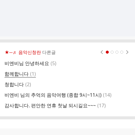
★─♬ 음악신청란
다른글
현재페이지 1
2
3
4
댓
비엔비님 안녕하세요
(
5
)
남
글
댓
함께합니다
(
1
)
청
글
댓
청합니다
(
2
)
비
글
댓
비엔비 님의 추억의 음악여행 (종합 9시~11시)
(
14
)
글
댓
감사합니다. 편안한 연휴 첫날 되시길요~~~
(
17
)
글