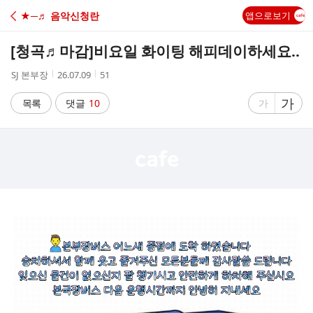
C
★─♬ 음악신청란
앱으로보기
A
[청곡♬마감]
비요일 화이팅 해피데이하세요..
F
작
작
조
SJ 본부장
26.07.09
51
성
성
회
E
자
시
수
글
가
글
목록
댓글
10
가
간
자
자
크
크
기
기
크
작
게
게