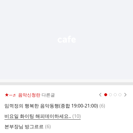
추
가
기
능
열
기
★─♬ 음악신청란
다른글
현재페이지 1
2
3
4
댓
임꺽정의 행복한 음악동행(종합 19:00-21:00)
(
6
)
글
댓
비요일 화이팅 해피데이하세요..
(
10
)
글
댓
본부장님 방그르르
(
6
)
새
글