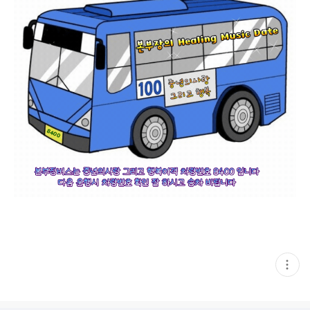
현
재
게
시
글