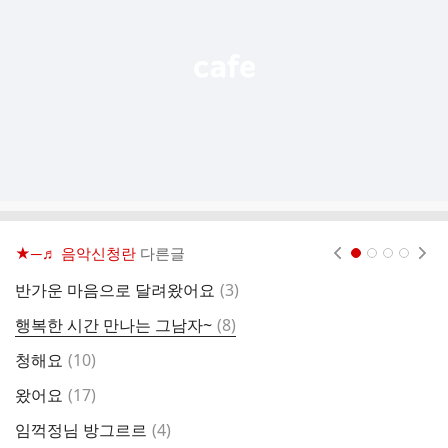
열
기
★─♬ 음악신청란
다른글
현재페이지 1
2
3
4
댓
반가운 마음으로 달려왔어요
(
3
)
글
댓
행복한 시간 만나는 그남자~
(
8
)
임
글
댓
청해요
(
10
)
비
글
댓
왔어요
(
17
)
본
글
댓
임꺽정님 방그르르
(
4
)
안
글