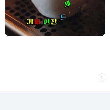
현
재
게
시
글
추
가
기
능