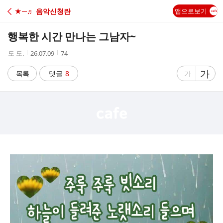
C
★─♬ 음악신청란
앱으로보기
A
행복한 시간 만나는 그남자~
F
작
작
조
도 도.
26.07.09
74
성
성
회
E
자
시
수
글
가
글
목록
댓글
8
가
간
자
자
크
크
기
기
크
작
게
게