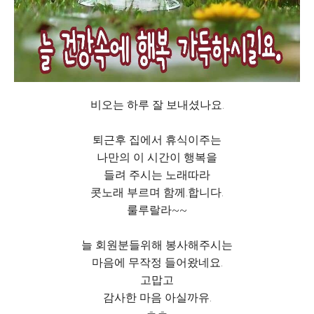
비오는 하루 잘 보내셨나요.
퇴근후 집에서 휴식이주는
나만의 이 시간이 행복을
들려 주시는 노래따라
콧노래 부르며 함께.합니다.
룰루랄라~~
늘 회원분들위해 봉사해주시는
마음에 무작정 들어왔네요.
고맙고
감사한 마음 아실까유.