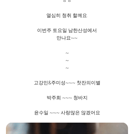
ㅎㅎ
열심히 청취 할께요.
이번주 토요일 남한산성에서
만나요~~
~
~
~
고강민&주미성~~~ 찻잔의이별
박주희 ~~~ 청바지
윤수일 ~~~ 사랑많은 않겠어요