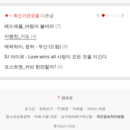
★─ 최신가요모음
다른글
현재페이지 1
2
3
4
댓
레드애플_바람아 불어라
(
7
)
어
글
댓
이병찬_기도
(
4
)
박
글
댓
에픽하이, 윤하 - 우산 (드럼)
(
6
)
에
글
IU 아이유 - Love wins all 사랑이 모든 것을 이긴다
댓
포스트맨_커피 한잔할까?
(
6
)
송
글
맨위로
로그인
전체보기
PC화면
카페앱
서비스 약관
청소년보호정책
카페 이용 약관
상거래피해구제신청
개인정보처리방침
©
Daum Corp.