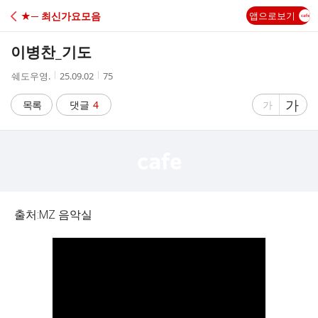
C
★─ 최신가요모음
앱으로보기
A
이병찬_기도
F
작
작
조
쉐도우영.
25.09.02
75
성
성
회
E
자
시
수
글
가
글
목록
댓글
4
가
간
자
자
크
크
기
기
크
작
게
게
출처:MZ 음악실