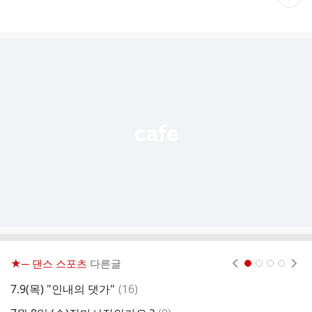
재
게
시
글
추
가
기
능
열
기
★─ 댄스 스포츠
다른글
현재페이지 1
2
3
4
댓
7.9(목) "인내의 댓가"
(
16
)
7
글