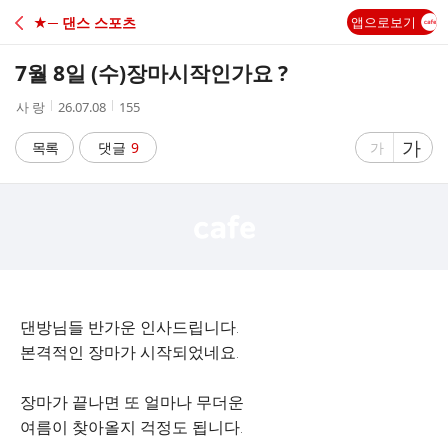
C
★─ 댄스 스포츠
앱으로보기
A
7월 8일 (수)장마시작인가요 ?
F
작
작
조
사 랑
26.07.08
155
성
성
회
E
자
시
수
글
가
글
목록
댓글
9
가
간
자
자
크
크
기
기
크
작
게
게
댄방님들 반가운 인사드립니다.
본격적인 장마가 시작되었네요.
장마가 끝나면 또 얼마나 무더운
여름이 찾아올지 걱정도 됩니다.