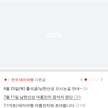
글
추
가
기
능
열
기
★─ 전국 테마여행
다른글
현재페이지 1
2
3
4
댓
6월 25일(목) 출석글/남한산성 오시는길 안내~
(
5
)
6
글
댓
7월 11일 남한산성 여름잔치 참석자 명단
(
20
)
6
글
댓
7.11(토) 테마여행 여름잔치에 초대합니다.
(
114
)
6