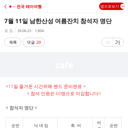
C
★─ 전국 테마여행
앱으로보기
A
7월 11일 남한산성 여름잔치 참석자 명단
F
작
작
조
도 도.
26.06.23
1,804
성
성
회
E
자
시
수
글
가
글
목록
댓글
20
가
간
자
자
크
크
기
기
크
작
게
게
※11일 즐거운 시간위해
밴드 준비완료 ※
※ 참석 인원은 60명으로 마감합니다※
※ 참석자 명단 ※
비
순번
닉 네 임
회 비
순번