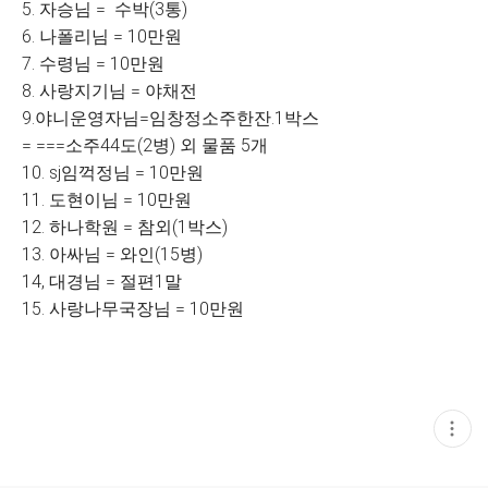
5. 자승님 = 수박(3통)
6. 나폴리님 = 10만원
7. 수령님 = 10만원
8. 사랑지기님 = 야채전
9.야니운영자님=임창정소주한잔.1박스
= ===소주44도(2병) 외 물품 5개
10. sj임꺽정님 = 10만원
11. 도현이님 = 10만원
12. 하나학원 = 참외(1박스)
13. 아싸님 = 와인(15병)
14, 대경님 = 절편1말
15. 사랑나무국장님 = 10만원
현
재
게
시