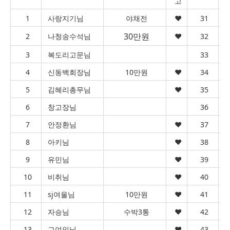
고
1
사랑지기님
야채전
♥︎
31
30만원
2
나청송수석님
♥︎
32
3
복도리고문님
33
4
신동백회장님
10만원
♥︎
34
5
김혜리총무님
♥︎
35
6
창고장님
36
7
안정환님
♥︎
37
8
아키님
♥︎
38
9
유민님
♥︎
39
10
비취님
♥︎
40
11
sj여울님
10만원
♥︎
41
12
자승님
수박3통
♥︎
42
13
그여인님
♥︎
43