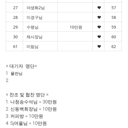
27
야생화2님
♥︎
57
28
이경구님
♥︎
58
29
수령님
10만원
♥︎
59
30
채사장님
♥︎
60
61
미림님
♥︎
62
※ 대기자 명단※
1
뮬란님
2.
※ 찬조 및 협찬 명단 ※
1. 나청송수석님 = 30만원
2. 신동백회장님 = 10만원
3. 커피방 = 10만원
4. Sj여울님 = 10만원