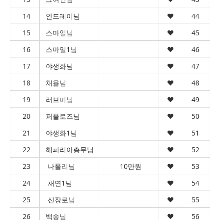
14
안드레이님
♥︎
44
15
스마일님
♥︎
45
16
스마일1님
♥︎
46
17
야생화님
♥︎
47
18
채율님
♥︎
48
19
러브미님
♥︎
49
20
퍼플로즈님
♥︎
50
21
야생화1님
♥︎
51
22
해피리아총무님
♥︎
52
23
나폴리님
10만원
♥︎
53
24
채연1님
♥︎
54
25
신장로님
♥︎
55
26
백송님
♥︎
56