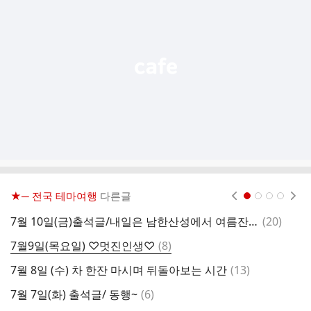
기
능
열
기
★─ 전국 테마여행
다른글
현재페이지 1
2
3
4
댓
7월 10일(금)출석글/내일은 남한산성에서 여름잔치~
(
20
)
7
글
댓
7월9일(목요일) ♡멋진인생♡
(
8
)
7
글
댓
7월 8일 (수) 차 한잔 마시며 뒤돌아보는 시간
(
13
)
7
글
댓
7월 7일(화) 출석글/ 동행~
(
6
)
6
글