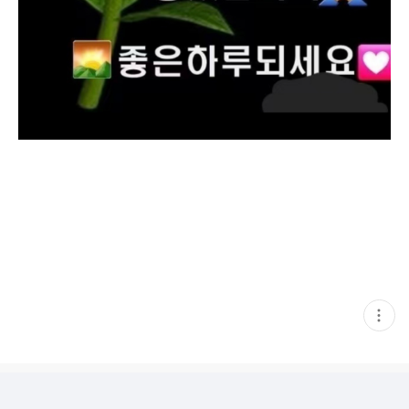
현
재
게
시
글
추
가