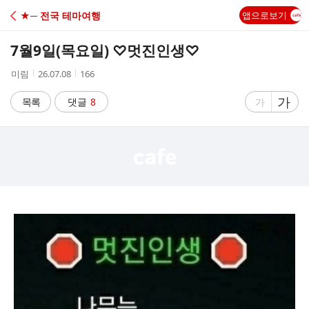
C
★─ 전국 테마여행
앱으로보기
A
7월9일(목요일) ♡멋진인생♡
F
작
작
조
미림
26.07.08
166
성
성
회
E
자
시
수
글
가
글
목록
댓글
8
가
간
자
자
크
크
기
기
크
작
게
게