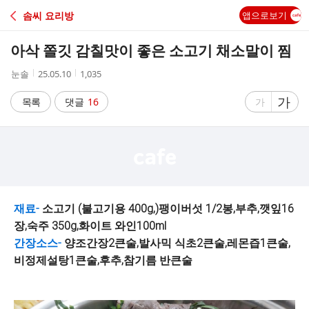
C
솜씨 요리방
앱으로보기
A
아삭 쫄깃 감칠맛이 좋은 소고기 채소말이 찜
F
작
작
조
눈솔
25.05.10
1,035
성
성
회
E
자
시
수
글
가
글
목록
댓글
16
가
간
자
자
크
크
기
기
크
작
게
게
재료-
소고기 (불고기용 400g,)팽이버섯 1/2봉,부추,깻잎16
장,숙주 350g,화이트 와인100ml
간장소스-
양조간장2큰술,발사믹 식초2큰술,레몬즙1큰술,
비정제설탕1큰술,후추,참기름 반큰술