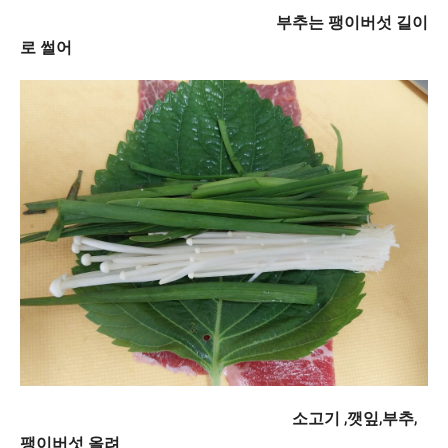
부추는 팽이버섯 길이
로 썰어
소고기 ,깻잎,부추,
팽이버섯 올려