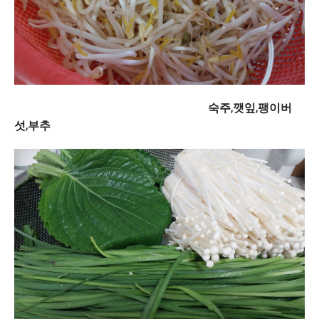
숙주,깻잎,팽이버
섯,부추