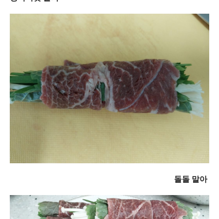
돌돌 말아