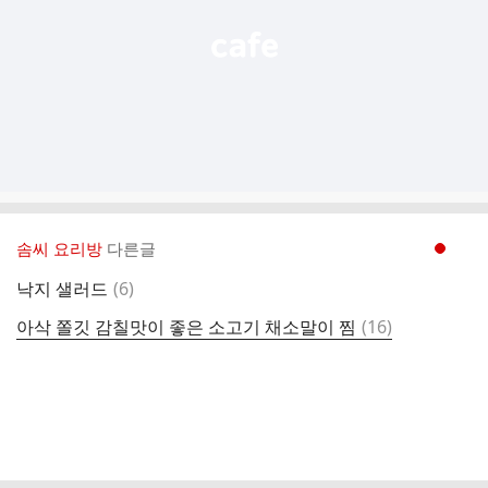
솜씨 요리방
다른글
현재페이지 1
댓
낙지 샐러드
(
6
)
글
댓
아삭 쫄깃 감칠맛이 좋은 소고기 채소말이 찜
(
16
)
글