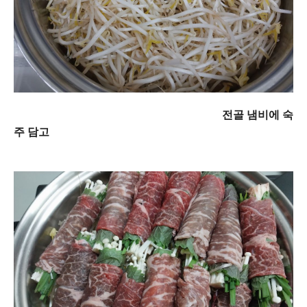
전골 냄비에 숙
주 담고