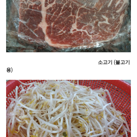
소고기 (불고기
용)