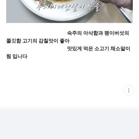
숙주의 아삭함과 팽이버섯의
쫄깃함 고기의 감칠맛이 좋아
맛있게 먹은 소고기 채소말이
찜 입니다
현
재
게
시
글
추
가
기
능
열
기