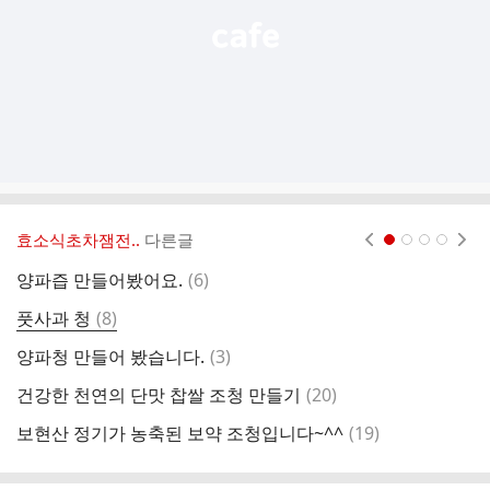
효소식초차잼전..
다른글
현재페이지 1
2
3
4
댓
양파즙 만들어봤어요.
(
6
)
글
댓
풋사과 청
(
8
)
약
글
댓
양파청 만들어 봤습니다.
(
3
)
토
글
댓
건강한 천연의 단맛 찹쌀 조청 만들기
(
20
)
감
글
댓
보현산 정기가 농축된 보약 조청입니다~^^
(
19
)
글