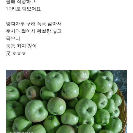
올해 작정하고
10키로 담았어요
앙파자루 구해 폭폭 삶아서
풋사과 썰어서 황설탕 넣고
묶으니
둥둥 떠지 않아
굿 ㅎㅎㅎ