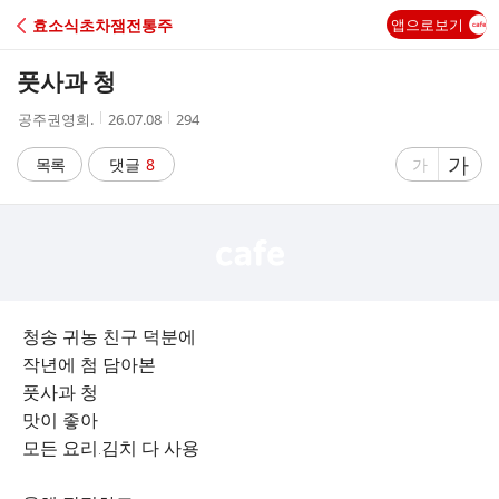
C
효소식초차잼전통주
앱으로보기
A
풋사과 청
F
작
작
조
공주권영희.
26.07.08
294
성
성
회
E
자
시
수
글
가
글
목록
댓글
8
가
간
자
자
크
크
기
기
크
작
게
게
청송 귀농 친구 덕분에
작년에 첨 담아본
풋사과 청
맛이 좋아
모든 요리.김치 다 사용