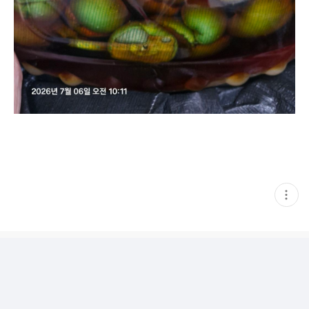
현
재
게
시
글
추
가
기
능
열
기