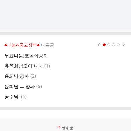
♣나눔&중고장터♣
다른글
현재페이지 1
2
3
4
무료나눔)코골이방지
(
댓
유윤희님오이 나눔
(
1
)
글
댓
윤희님 양파
(
2
)
상
글
댓
윤희님 ㅡ 양파
(
5
)
(
글
댓
공주님!
(
6
)
유
글
맨위로