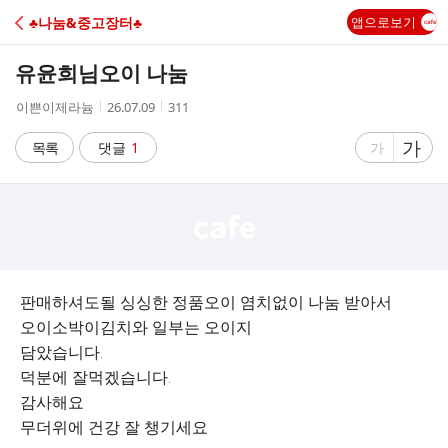
C
♣나눔&중고장터♣
앱으로보기
A
유윤희님오이 나눔
F
작
작
조
이쁜이제라늄
26.07.09
311
성
성
회
E
자
시
수
글
가
글
목록
댓글
1
가
간
자
자
크
크
기
기
크
작
게
게
판매하셔도될 싱싱한 정품오이 염치없이 나눔 받아서
오이소박이김치와 일부는 오이지
담았습니다.
덕분에 잘먹겠습니다.
감사해요
무더위에 건강 잘 챙기세요