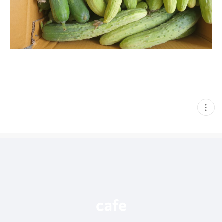
현
재
게
시
글
추
가
기
능
열
기