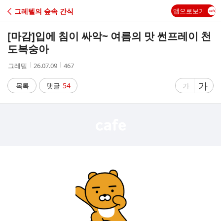
C
그레텔의 숲속 간식
앱으로보기
A
[마감]
입에 침이 싸악~ 여름의 맛 썬프레이 천
F
도복숭아
작
작
조
그레텔
26.07.09
467
E
성
성
회
자
시
수
글
가
글
목록
댓글
54
가
간
자
자
크
크
기
기
크
작
게
게