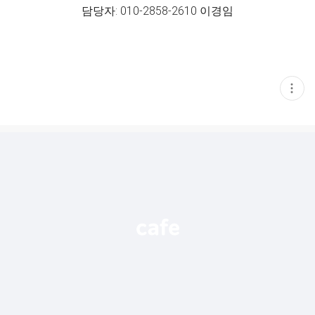
담당자: 010-2858-2610 이경임
현
재
게
시
글
추
가
기
능
열
기