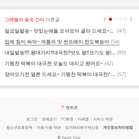
그레텔의 숲속 간식
다른글
현재페이지 1
2
3
4
댓
일요일발송~ 맛있는애들 모아모아 골라 드세요~~말랑이털복숭아/왕자두/대추방토
(
47
)
당
글
댓
입에 침이 싸악~ 여름의 맛 썬프레이 천도복숭아
(
54
)
글
댓
내일발송!!!! 왕대가리!!대극천!!맛도 왕!!크기도 왕!! 참으로 드문 왕크기!!
(
89
)
글
댓
기똥찬 딱복이 대극천 오늘도 데리고 왔어요~
(
42
)
미
글
댓
장마오기전 얼른 드세요~ 기똥찬 딱복이 대극천/ 고당도 대추방울토마토
(
57
)
글
맨위로
로그인
전체보기
PC화면
카페앱
서비스 약관
청소년보호정책
카페 이용 약관
상거래피해구제신청
개인정보처리방침
©
Daum Corp.