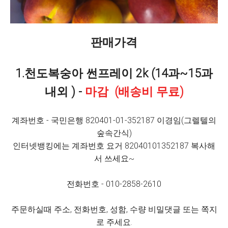
판매가격
1.천도복숭아 썬프레이 2k (14과~15과
내외 ) -
마감
(배송비 무료)
계좌번호 - 국민은행 820401-01-352187 이경임(그렐텔의
숲속간식)
인터넷뱅킹에는 계좌번호 요거 82040101352187 복사해
서 쓰세요~
전화번호 - 010-2858-2610
주문하실때 주소, 전화번호, 성함, 수량 비밀댓글 또는 쪽지
로 주세요.