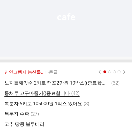
기
진안고랭지 농산물..
다른글
현재페이지 1
2
3
4
댓
노지들깨잎순 2키로 택포2만원 10박스((종료합니다
(
32
)
고
글
댓
통채루 고구마줄기((종료합니다
(
42
)
글
댓
복분자 5키로 105000원 1박스 있어요
(
8
)
글
댓
복분자 수확
(
27
)
봄
글
고추 땅콩 블루베리
봄