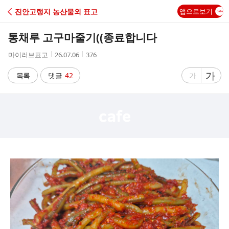
C
진안고랭지 농산물외 표고
앱으로보기
A
통채루 고구마줄기((종료합니다
F
작
작
조
마이러브표고
26.07.06
376
성
성
회
E
자
시
수
글
가
글
목록
댓글
42
가
간
자
자
크
크
기
기
크
작
게
게