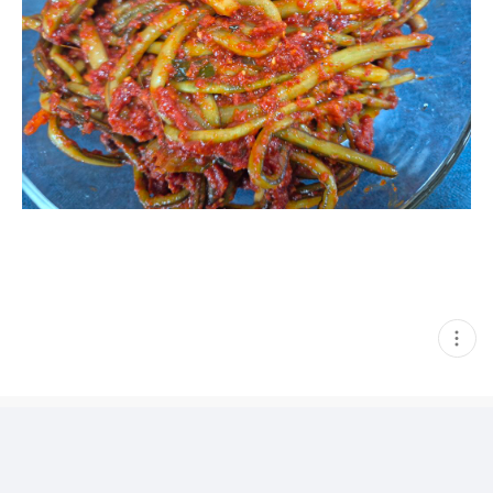
현
재
게
시
글
추
가
기
능
열