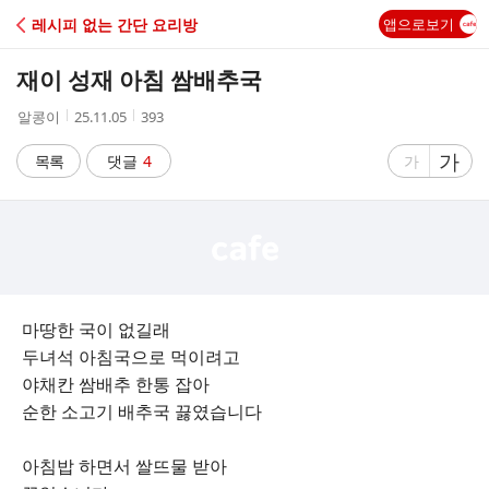
C
레시피 없는 간단 요리방
앱으로보기
A
재이 성재 아침 쌈배추국
F
작
작
조
알콩이
25.11.05
393
성
성
회
E
자
시
수
글
가
글
목록
댓글
4
가
간
자
자
크
크
기
기
크
작
게
게
마땅한 국이 없길래
두녀석 아침국으로 먹이려고
야채칸 쌈배추 한통 잡아
순한 소고기 배추국 끓였습니다
아침밥 하면서 쌀뜨물 받아