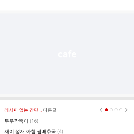
게
시
글
추
가
기
능
열
기
레시피 없는 간단 ..
다른글
현재페이지 1
2
3
4
댓
무우깍뚝이
(
16
)
글
댓
재이 성재 아침 쌈배추국
(
4
)
간