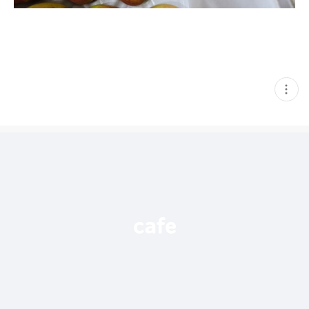
현
재
게
시
글
추
가
기
능
열
기