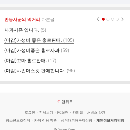
반농사꾼의 먹거리
다른글
현재페이지 1
2
3
4
댓
사과시즌 입니다.
(
5
)
(
글
댓
(마감)가성비 좋은 홍로판매.
(
105
)
(
글
댓
(마감)가성비좋은 홍로사과
(
59
)
(
글
댓
(마감)꼬마 홍로판매.
(
17
)
마
글
댓
(마감)샤인머스켓 판매합니다.
(
96
)
선
글
맨위로
로그인
전체보기
PC화면
카페앱
서비스 약관
청소년보호정책
카페 이용 약관
상거래피해구제신청
개인정보처리방침