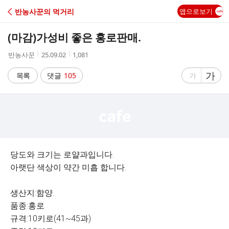
C
반농사꾼의 먹거리
앱으로보기
A
(마감)가성비 좋은 홍로판매.
F
작
작
조
반농사꾼
25.09.02
1,081
성
성
회
E
자
시
수
글
가
글
목록
댓글
105
가
간
자
자
크
크
기
기
크
작
게
게
당도와 크기는 로얄과입니다.
아랫단 색상이 약간 미흡 합니다.
생산지:함양.
품종:홍로
규격:10키로(41~45과)