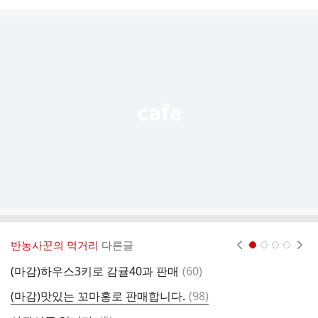
시
글
추
가
기
능
열
기
반농사꾼의 먹거리
다른글
현재페이지 1
2
3
4
댓
(마감)하우스3키로 감귤40과 판매
(
60
)
(
글
댓
(마감)맛있는 꼬마홍로 판매합니다.
(
98
)
(
글