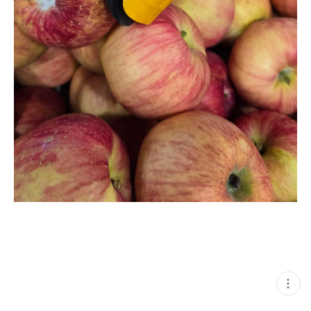
현
재
게