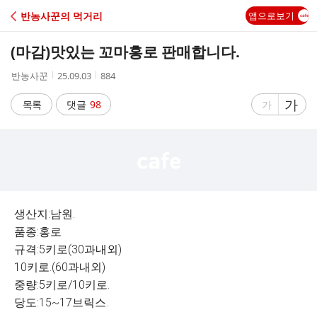
C
반농사꾼의 먹거리
앱으로보기
A
(마감)맛있는 꼬마홍로 판매합니다.
F
작
작
조
반농사꾼
25.09.03
884
성
성
회
E
자
시
수
글
가
글
목록
댓글
98
가
간
자
자
크
크
기
기
크
작
게
게
생산지:남원.
품종:홍로
규격:5키로(30과내외)
10키로.(60과내외)
중량:5키로/10키로.
당도:15~17브릭스.