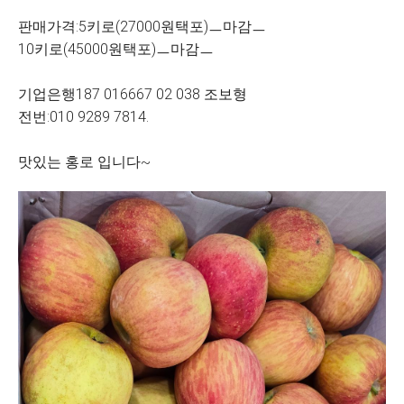
판매가격:5키로(27000원택포)ㅡ마감ㅡ
10키로(45000원택포)ㅡ마감ㅡ
기업은행187 016667 02 038 조보형
전번:010 9289 7814.
맛있는 홍로 입니다~