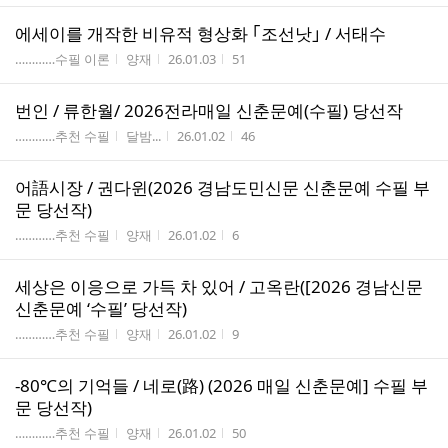
에세이를 개작한 비유적 형상화 ｢조선낫｣ / 서태수
게시판명
작성자
작성시간
조회수
…………수필 이론
양재
26.01.03
51
번인 / 류한월/ 2026전라매일 신춘문예(수필) 당선작
게시판명
작성자
작성시간
조회수
…………추천 수필
달밤...
26.01.02
46
어語시장 / 권다윈(2026 경남도민신문 신춘문예 수필 부
문 당선작)
게시판명
작성자
작성시간
조회수
…………추천 수필
양재
26.01.02
6
세상은 이응으로 가득 차 있어 / 고옥란([2026 경남신문
신춘문예 ‘수필’ 당선작)
게시판명
작성자
작성시간
조회수
…………추천 수필
양재
26.01.02
9
-80℃의 기억들 / 네로(路) (2026 매일 신춘문예] 수필 부
문 당선작)
게시판명
작성자
작성시간
조회수
…………추천 수필
양재
26.01.02
50