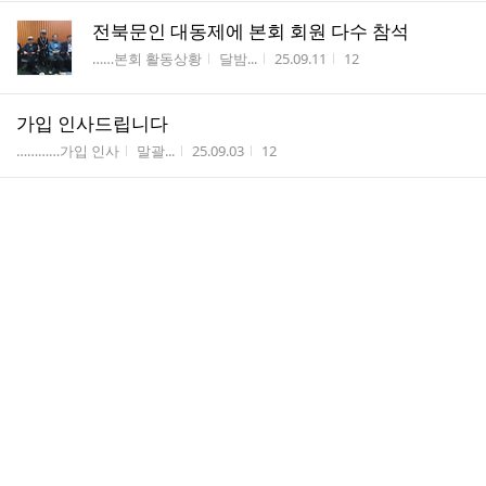
전북문인 대동제에 본회 회원 다수 참석
게시판명
작성자
작성시간
조회수
……본회 활동상황
달밤...
25.09.11
12
가입 인사드립니다
게시판명
작성자
작성시간
조회수
…………가입 인사
말괄...
25.09.03
12
수필과 생활에 관하여 / 정진권
게시판명
작성자
작성시간
조회수
…………수필 이론
양재
25.08.30
36
댓
수필의 감동모티프 / 유한근
1
글
게시판명
작성자
작성시간
조회수
…………수필 이론
양재
25.08.18
102
수
타오름달 8월 월례회 개최
게시판명
작성자
작성시간
조회수
……본회 활동상황
달밤...
25.08.16
11
바로 그 악기 (ocarina) / 윤근택