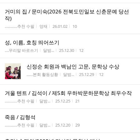
거미의 집 / 문미숙(2026 전북도민일보 신춘문예 당선
작)
게시판명
작성자
작성시간
조회수
…………추천 수필
양재
26.01.02
10
성, 이름, 호칭 띄어쓰기
게시판명
작성자
작성시간
조회수
….우리말 바로쓰기
달밤...
25.12.30
12
신정순 회원과 백남인 고문, 문학상 수상
게시판명
작성자
작성시간
조회수
……본회 활동상황
달밤...
25.12.29
12
겨울 텐트 / 김석이 / 제5회 우하박문하문학상 최우수작
게시판명
작성자
작성시간
조회수
…………추천 수필
달밤...
25.12.25
21
죽음 / 김형석
게시판명
작성자
작성시간
조회수
…………추천 수필
달밤...
25.12.20
29