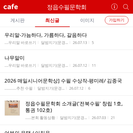
cafe
정읍수필문학회
카
개
페
별
개
정
카
게시판
최신글
이미지
가입하기
보
별
페
전
전
보
검
우리말-가늠하다, 가름하다, 갈음하다
카
체
기
색
체
게시판명
작성자
작성시간
조회수
….우리말 바로쓰기
달밤지기(문경...
26.07.13
5
페
글
글
리
메
나무말미
스
뉴
게시판명
작성자
작성시간
조회수
트
….우리말 바로쓰기
달밤지기(문경...
26.07.12
11
2026 매일시니어문학상] 수필 수상작-평미레/ 김종국
게시판명
작성자
작성시간
조회수
…………추천 수필
달밤지기(문경...
26.07.12
6
정읍수필문학회 소개글('전북수필' 창립 1호,
통권 102호)
게시판명
작성자
작성시간
조회수
……본회 활동상황
달밤지기(문경...
26.07.03
21
어부의 유택 / 이치운