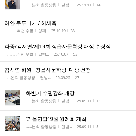
게시판명
작성자
작성시간
조회수
……본회 활동상황
달밤...
25.11.11
14
하얀 두루마기 / 허세욱
게시판명
작성자
작성시간
조회수
…………추천 수필
양재
25.10.19
38
파종/김서연/제13회 정읍사문학상 대상 수상작
게시판명
작성자
작성시간
조회수
…………추천 수필
달밤...
25.10.07
53
김서연 회원, '정읍사문학상' 대상 선정
게시판명
작성자
작성시간
조회수
……본회 활동상황
달밤...
25.09.25
27
하반기 수필강좌 개강
게시판명
작성자
작성시간
조회수
……본회 활동상황
달밤...
25.09.11
13
'가을연달' 9월 월례회 개최
게시판명
작성자
작성시간
조회수
……본회 활동상황
달밤...
25.09.11
5