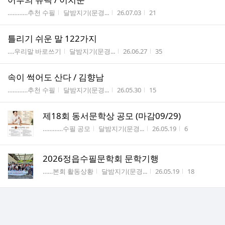
게시판명
작성자
작성시간
조회수
…………추천 수필
달밤지기(문경...
26.07.03
21
틀리기 쉬운 말 122가지
게시판명
작성자
작성시간
조회수
….우리말 바로쓰기
달밤지기(문경...
26.06.27
35
속이 썩어도 산다 / 김향남
게시판명
작성자
작성시간
조회수
…………추천 수필
달밤지기(문경...
26.05.30
15
제18회 동서문학상 공모 (마감09/29)
게시판명
작성자
작성시간
조회수
…………수필 공모
달밤지기(문경...
26.05.19
6
2026정읍수필문학회 문학기행
게시판명
작성자
작성시간
조회수
……본회 활동상황
달밤지기(문경...
26.05.19
18