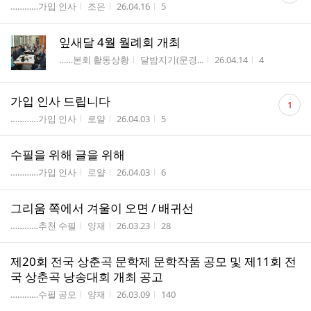
게시판명
작성자
작성시간
조회수
…………가입 인사
조은
26.04.16
5
수
잎새달 4월 월례회 개최
게시판명
작성자
작성시간
조회수
……본회 활동상황
달밤지기(문경...
26.04.14
4
댓
가입 인사 드립니다
1
글
게시판명
작성자
작성시간
조회수
…………가입 인사
로얄
26.04.03
5
수
수필을 위해 글을 위해
게시판명
작성자
작성시간
조회수
…………가입 인사
로얄
26.04.03
6
그리움 쪽에서 겨울이 오면 / 배귀선
게시판명
작성자
작성시간
조회수
…………추천 수필
양재
26.03.23
28
제20회 전국 상춘곡 문학제 문학작품 공모 및 제11회 전
국 상춘곡 낭송대회 개최 공고
게시판명
작성자
작성시간
조회수
…………수필 공모
양재
26.03.09
140