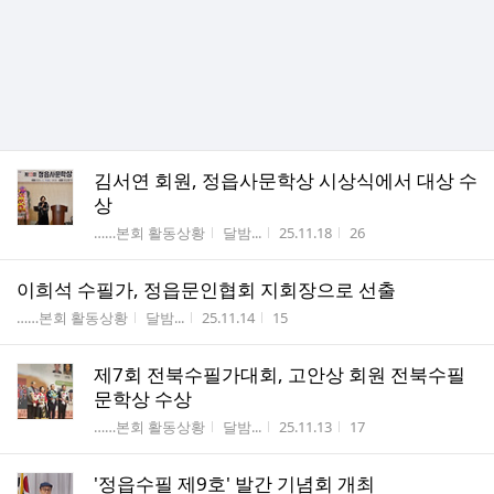
김서연 회원, 정읍사문학상 시상식에서 대상 수
상
게시판명
작성자
작성시간
조회수
……본회 활동상황
달밤...
25.11.18
26
이희석 수필가, 정읍문인협회 지회장으로 선출
게시판명
작성자
작성시간
조회수
……본회 활동상황
달밤...
25.11.14
15
제7회 전북수필가대회, 고안상 회원 전북수필
문학상 수상
게시판명
작성자
작성시간
조회수
……본회 활동상황
달밤...
25.11.13
17
'정읍수필 제9호' 발간 기념회 개최