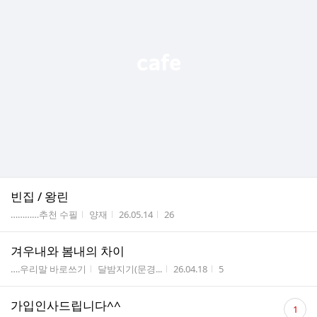
빈집 / 왕린
게시판명
작성자
작성시간
조회수
…………추천 수필
양재
26.05.14
26
겨우내와 봄내의 차이
게시판명
작성자
작성시간
조회수
….우리말 바로쓰기
달밤지기(문경...
26.04.18
5
댓
가입인사드립니다^^
1
글