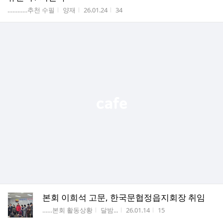
게시판명
작성자
작성시간
조회수
…………추천 수필
양재
26.01.24
34
본회 이희석 고문, 한국문협정읍지회장 취임
게시판명
작성자
작성시간
조회수
……본회 활동상황
달밤...
26.01.14
15