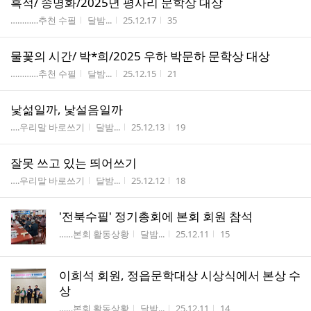
흑적/ 송명화/2025년 평사리 문학상 대상
게시판명
작성자
작성시간
조회수
…………추천 수필
달밤...
25.12.17
35
물꽃의 시간/ 박*희/2025 우하 박문하 문학상 대상
게시판명
작성자
작성시간
조회수
…………추천 수필
달밤...
25.12.15
21
낯섦일까, 낯설음일까
게시판명
작성자
작성시간
조회수
….우리말 바로쓰기
달밤...
25.12.13
19
잘못 쓰고 있는 띄어쓰기
게시판명
작성자
작성시간
조회수
….우리말 바로쓰기
달밤...
25.12.12
18
'전북수필' 정기총회에 본회 회원 참석
게시판명
작성자
작성시간
조회수
……본회 활동상황
달밤...
25.12.11
15
이희석 회원, 정읍문학대상 시상식에서 본상 수
상
게시판명
작성자
작성시간
조회수
……본회 활동상황
달밤...
25.12.11
14