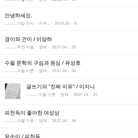
안녕하세요.
게시판명
작성자
작성시간
조회수
…………가입 인사
아쿠...
26.01.26
9
경이와 건이 / 이양하
게시판명
작성자
작성시간
조회수
…………추천 수필
양재
26.01.24
29
수필 문학의 구심과 원심 / 유성호
게시판명
작성자
작성시간
조회수
…………수필 이론
양재
26.01.24
50
글쓰기의 "진짜 이유" ​/ 이지니
게시판명
작성자
작성시간
조회수
…………수필 이론
양재
26.01.24
25
피천득이 좋아한 여성상
게시판명
작성자
작성시간
조회수
…………수필 이론
양재
26.01.24
36
유순이 / 피천득