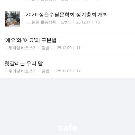
2026 정읍수필문학회 정기총회 개최
게시판명
작성자
작성시간
조회수
……본회 활동상황
달밤...
25.12.11
15
‘에요’와 ‘예요’의 구분법
게시판명
작성자
작성시간
조회수
….우리말 바로쓰기
달밤...
25.12.09
11
헷갈리는 우리 말
게시판명
작성자
작성시간
조회수
….우리말 바로쓰기
달밤...
25.12.05
17