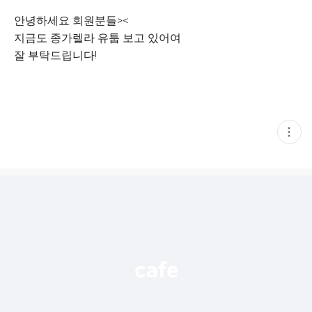
안녕하세요 회원분들><
지금도 종가렐라 유툽 보고 있어여
잘 부탁드립니다!
현
재
게
시
글
추
가
기
능
열
기