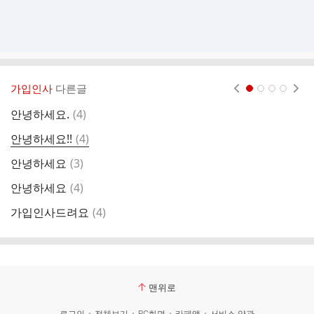
가입인사
다른글
현재페이지 1
2
3
4
댓
안녕하세요.
(
4
)
글
댓
안녕하세요!!
(
4
)
가
글
댓
안녕하세요
(
3
)
안
글
댓
안녕하세요
(
4
)
가
글
댓
가입인사드려요
(
4
)
가
글
맨위로