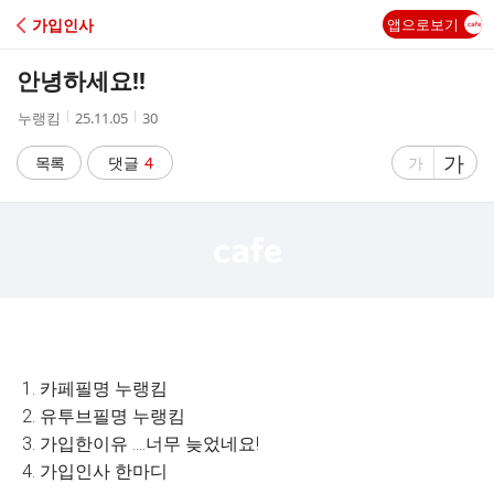
C
가입인사
앱으로보기
A
안녕하세요!!
F
작
작
조
누랭킴
25.11.05
30
성
성
회
E
자
시
수
글
가
글
목록
댓글
4
가
간
자
자
크
크
기
기
크
작
게
게
1. 카페필명 누랭킴
2. 유투브필명 누랭킴
3. 가입한이유 ....너무 늦었네요!
4. 가입인사 한마디