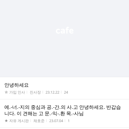
안녕하세요
게시판명
작성자
작성시간
조회수
☆ 가입 인사
진사장
23.12.22
24
에.-너.-지의 중심과 공.-간.의 사.고 안녕하세요. 반갑습
니다. 이 견해는 고 문.-익-.환 목.-사님
게시판명
작성자
작성시간
조회수
★ 자유 게시판
채호준
23.07.04
1