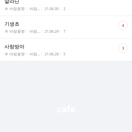
알라딘
게시판명
작성자
작성시간
조회수
☆ 바람꽃짱
바람...
21.06.30
2
댓
기생초
4
글
게시판명
작성자
작성시간
조회수
☆ 바람꽃짱
바람...
21.06.29
7
수
댓
사랑방아
3
글
게시판명
작성자
작성시간
조회수
☆ 바람꽃짱
바람...
21.06.28
5
수