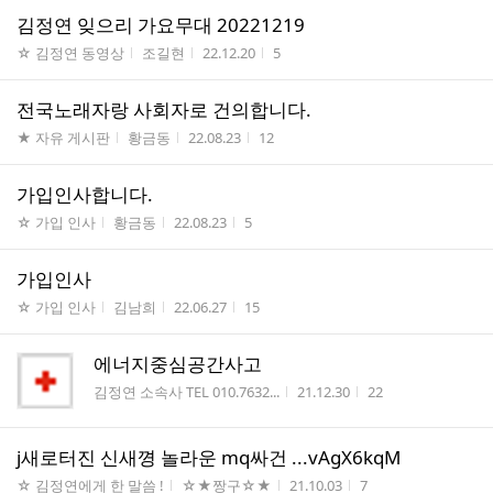
김정연 잊으리 가요무대 20221219
게시판명
작성자
작성시간
조회수
☆ 김정연 동영상
조길현
22.12.20
5
전국노래자랑 사회자로 건의합니다.
게시판명
작성자
작성시간
조회수
★ 자유 게시판
황금동
22.08.23
12
가입인사합니다.
게시판명
작성자
작성시간
조회수
☆ 가입 인사
황금동
22.08.23
5
가입인사
게시판명
작성자
작성시간
조회수
☆ 가입 인사
김남희
22.06.27
15
에너지중심공간사고
게시판명
작성시간
조회수
김정연 소속사 TEL 010.7632...
21.12.30
22
j새로터진 신새꼉 놀라운 mq싸건 ...vAgX6kqM
게시판명
작성자
작성시간
조회수
☆ 김정연에게 한 말씀 !
☆★짱구☆★
21.10.03
7