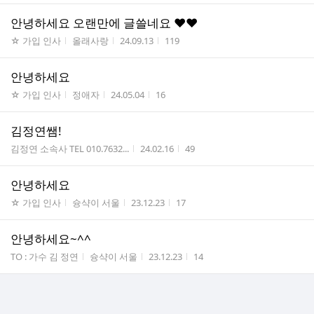
안녕하세요 오랜만에 글쓸네요 ♥♥
게시판명
작성자
작성시간
조회수
☆ 가입 인사
올래사랑
24.09.13
119
안녕하세요
게시판명
작성자
작성시간
조회수
☆ 가입 인사
정애자
24.05.04
16
김정연쌤!
게시판명
작성시간
조회수
김정연 소속사 TEL 010.7632...
24.02.16
49
안녕하세요
게시판명
작성자
작성시간
조회수
☆ 가입 인사
슝샥이 서울
23.12.23
17
안녕하세요~^^
게시판명
작성자
작성시간
조회수
TO : 가수 김 정연
슝샥이 서울
23.12.23
14