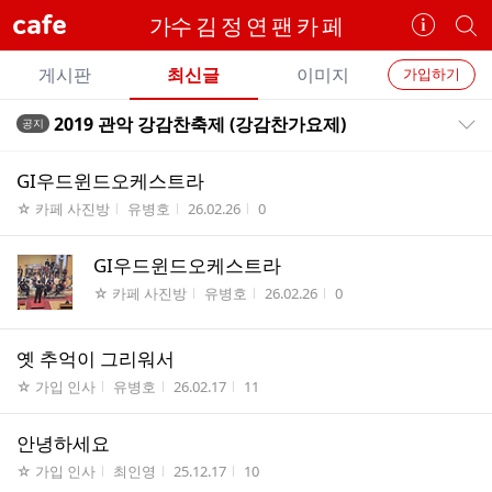
cafe
가수 김 정 연 팬 카 페
카
개
페
별
개
정
카
게시판
최신글
이미지
가입하기
보
별
페
전
전
보
검
2019 관악 강감찬축제 (강감찬가요제)
공지
카
공지목록 펼치기/접기
체
기
색
체
페
글
글
GI우드윈드오케스트라
리
메
게시판명
작성자
작성시간
조회수
☆ 카페 사진방
유병호
26.02.26
0
스
뉴
트
GI우드윈드오케스트라
게시판명
작성자
작성시간
조회수
☆ 카페 사진방
유병호
26.02.26
0
옛 추억이 그리워서
게시판명
작성자
작성시간
조회수
☆ 가입 인사
유병호
26.02.17
11
안녕하세요
게시판명
작성자
작성시간
조회수
☆ 가입 인사
최인영
25.12.17
10