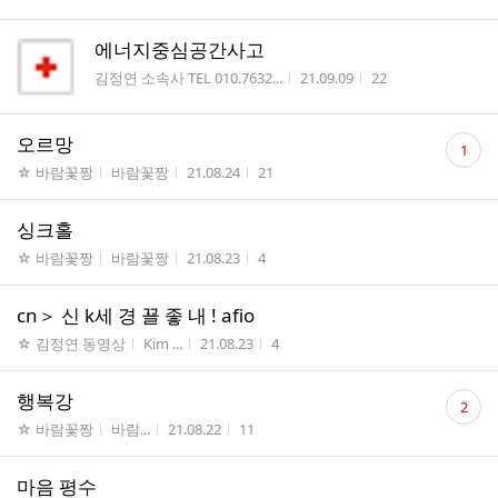
에너지중심공간사고
게시판명
작성시간
조회수
김정연 소속사 TEL 010.7632...
21.09.09
22
댓
오르망
1
글
게시판명
작성자
작성시간
조회수
☆ 바람꽃짱
바람꽃짱
21.08.24
21
수
싱크홀
게시판명
작성자
작성시간
조회수
☆ 바람꽃짱
바람꽃짱
21.08.23
4
­­c­­n＞­ ­­­­신­ k­­세­ ­경­ ­꾤­ ­좋 ­내­ ! ­­a­­f­­i­­o
게시판명
작성자
작성시간
조회수
☆ 김정연 동영상
Kim ...
21.08.23
4
댓
행복강
2
글
게시판명
작성자
작성시간
조회수
☆ 바람꽃짱
바람...
21.08.22
11
수
마음 평수