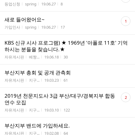
글
게시판명
작성자
작성시간
조회수
등업신청
spring
19.06.27
8
수
댓
새로 들어왔어요~
1
글
게시판명
작성자
작성시간
조회수
가입인사
spring
19.06.27
17
수
KBS 신규 시사 프로그램) ★ 1969년 '아폴로 11호' 기억
하시는 분들을 찾습니다.★
게시판명
작성자
작성시간
조회수
자유게시판
베짱...
19.06.18
30
부산지부 총회 및 공개 관측회
게시판명
작성자
작성시간
조회수
자유게시판
지구...
19.03.23
61
댓
2019년 천문지도사 3급 부산/대구/경북지부 합동
2
글
연수 모집
수
게시판명
작성자
작성시간
조회수
자유게시판
지구...
19.03.10
122
부산지부 밴드에 가입하세요.
게시판명
작성자
작성시간
조회수
자유게시판
지구...
19.02.08
64