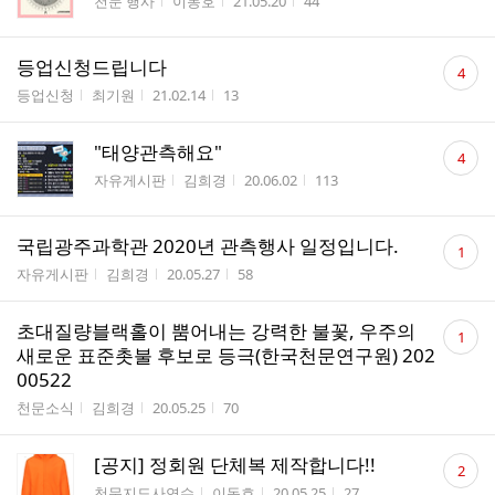
게시판명
작성자
작성시간
조회수
천문 행사
이동호
21.05.20
44
댓
등업신청드립니다
4
글
게시판명
작성자
작성시간
조회수
등업신청
최기원
21.02.14
13
수
댓
"태양관측해요"
4
글
게시판명
작성자
작성시간
조회수
자유게시판
김희경
20.06.02
113
수
댓
국립광주과학관 2020년 관측행사 일정입니다.
1
글
게시판명
작성자
작성시간
조회수
자유게시판
김희경
20.05.27
58
수
댓
초대질량블랙홀이 뿜어내는 강력한 불꽃, 우주의
1
글
새로운 표준촛불 후보로 등극(한국천문연구원) 202
수
00522
게시판명
작성자
작성시간
조회수
천문소식
김희경
20.05.25
70
댓
[공지] 정회원 단체복 제작합니다!!
2
글
게시판명
작성자
작성시간
조회수
천문지도사연수
이동호
20.05.25
27