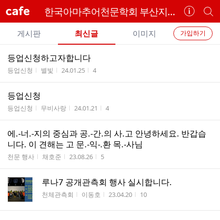
cafe
한국아마추어천문학회 부산지부
카
개
페
별
개
정
카
게시판
최신글
이미지
가입하기
보
별
페
전
전
보
검
등업신청하고자합니다
카
체
기
색
체
게시판명
작성자
작성시간
조회수
등업신청
별빛
24.01.25
4
페
글
글
리
메
등업신청
스
뉴
게시판명
작성자
작성시간
조회수
트
등업신청
무비사랑
24.01.21
4
에.-너.-지의 중심과 공.-간.의 사.고 안녕하세요. 반갑습
니다. 이 견해는 고 문.-익-.환 목.-사님
게시판명
작성자
작성시간
조회수
천문 행사
채호준
23.08.26
5
루나7 공개관측회 행사 실시합니다.
게시판명
작성자
작성시간
조회수
천체관측회
이동호
23.04.20
10