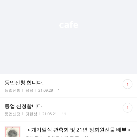
댓
등업신청 합니다.
1
글
게시판명
작성자
작성시간
조회수
등업신청
융융
21.09.29
1
수
댓
등업 신청합니다
1
글
게시판명
작성자
작성시간
조회수
등업신청
갓한성
21.05.21
11
수
＜개기일식 관측회 및 21년 정회원선물 배부＞