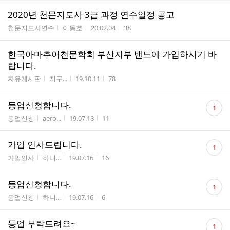
2020년 천문지도사 3급 과정 연수일정 공고
게시판명
작성자
작성시간
조회수
천문지도사연수
이동호
20.02.04
38
한국아마추어천문학회 부산지부 밴드에 가입하시기 바
랍니다.
게시판명
작성자
작성시간
조회수
자유게시판
지구...
19.10.11
78
댓
등업신청합니다.
1
글
게시판명
작성자
작성시간
조회수
등업신청
aero...
19.07.18
11
수
댓
가입 인사드립니다.
1
글
게시판명
작성자
작성시간
조회수
가입인사
하니...
19.07.16
16
수
댓
등업신청합니다.
1
글
게시판명
작성자
작성시간
조회수
등업신청
하니...
19.07.16
6
수
댓
등업 부탁드려요~
1