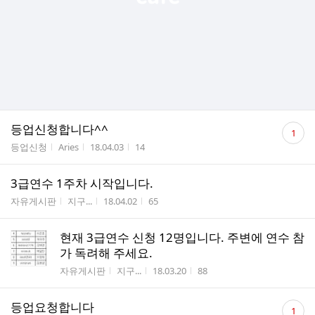
댓
등업신청합니다^^
1
글
게시판명
작성자
작성시간
조회수
등업신청
Aries
18.04.03
14
수
3급연수 1주차 시작입니다.
게시판명
작성자
작성시간
조회수
자유게시판
지구...
18.04.02
65
현재 3급연수 신청 12명입니다. 주변에 연수 참
가 독려해 주세요.
게시판명
작성자
작성시간
조회수
자유게시판
지구...
18.03.20
88
댓
등업요청합니다
1