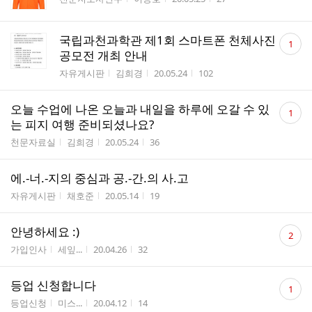
수
댓
국립과천과학관 제1회 스마트폰 천체사진
1
글
공모전 개최 안내
수
게시판명
작성자
작성시간
조회수
자유게시판
김희경
20.05.24
102
댓
오늘 수업에 나온 오늘과 내일을 하루에 오갈 수 있
1
글
는 피지 여행 준비되셨나요?
수
게시판명
작성자
작성시간
조회수
천문자료실
김희경
20.05.24
36
에.-너.-지의 중심과 공.-간.의 사.고
게시판명
작성자
작성시간
조회수
자유게시판
채호준
20.05.14
19
댓
안녕하세요 :)
2
글
게시판명
작성자
작성시간
조회수
가입인사
세잎...
20.04.26
32
수
댓
등업 신청합니다
1
글
게시판명
작성자
작성시간
조회수
등업신청
미스...
20.04.12
14
수