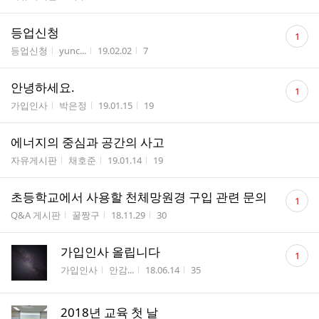
댓
등업신청
1
글
게시판명
작성자
작성시간
조회수
등업신청
yunc...
19.02.02
7
수
댓
안녕하세요.
1
글
게시판명
작성자
작성시간
조회수
가입인사
박은정
19.01.15
19
수
에너지의 중심과 공간의 사고
게시판명
작성자
작성시간
조회수
자유게시판
채호준
19.01.14
19
댓
초등학교에서 사용할 천체망원경 구입 관련 문의
1
글
게시판명
작성자
작성시간
조회수
Q&A 게시판
꿀짱구
18.11.29
30
수
댓
가입인사 올립니다
1
글
게시판명
작성자
작성시간
조회수
가입인사
안감...
18.06.14
35
수
2018년 교육 첫 날