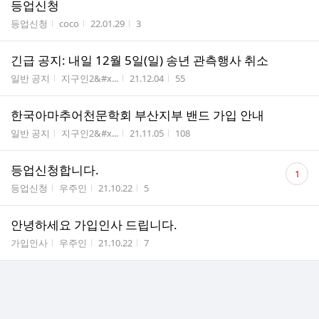
등업신청
게시판명
작성자
작성시간
조회수
등업신청
coco
22.01.29
3
긴급 공지: 내일 12월 5일(일) 송년 관측행사 취소
게시판명
작성자
작성시간
조회수
일반 공지
지구인2&#x...
21.12.04
55
한국아마추어천문학회 부산지부 밴드 가입 안내
게시판명
작성자
작성시간
조회수
일반 공지
지구인2&#x...
21.11.05
108
댓
등업신청합니다.
1
글
게시판명
작성자
작성시간
조회수
등업신청
우주인
21.10.22
5
수
안녕하세요 가입인사 드립니다.
게시판명
작성자
작성시간
조회수
가입인사
우주인
21.10.22
7