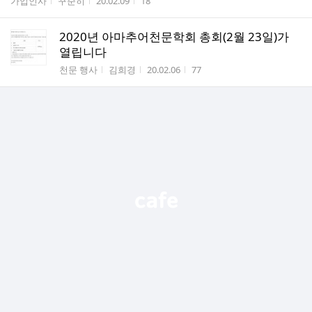
게시판명
작성자
작성시간
조회수
가입인사
꾸준히
20.02.09
18
2020년 아마추어천문학회 총회(2월 23일)가
열립니다
게시판명
작성자
작성시간
조회수
천문 행사
김희경
20.02.06
77